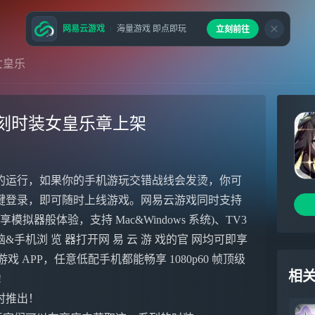
网易云游戏
海量游戏 即点即玩
立刻前往
女皇乐
刻时装女皇乐章上架
的运行，如果你的手机游玩交错战线会发烫，你可
键登录，即可随时上线游戏。网易云游戏同时支持
模拟器般体验，支持 Mac&Windows 系统)、TV3
机浏 览 器打开网 易 云 游 戏的官 网均可即享
易云游戏 APP，任意低配手机都能畅享 1080p60 帧顶级
相
!
时推出！