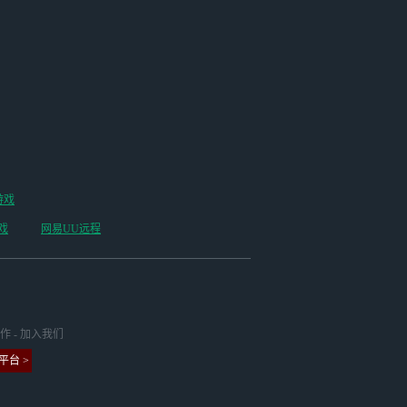
游戏
戏
网易UU远程
作
-
加入我们
台 >