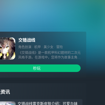
交错战线
角色扮演
机甲
美少女
冒险
《交错战线》是一款机甲科幻题材的二次元
风格手游。在游戏中，您将作为故事主角，
以星系探索队“总队长”的身份带领队员们，
在未知的星系中进行探索。探索途中会遭遇
秒玩
诸多敌人，会结识志同道合的伙伴，更会在
重重磨难中面对艰难的抉择。期待“总队长”
您击破一切阻碍，不断探索未知，一步步揭
开背后的真相。
关资讯
交错战线雷克斯皮肤介绍：可爱与妹