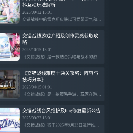
抖互动玩法解析
2025/09/12 13:01
交错战线中的雷克斯皮肤以可爱带涩气和妹抖属性为特色，互动丰富包括摸头、摸尾巴和雪糕，风格偏漫画插图，更适合观赏。通过触发动作解锁表情和互动细节，增强角色魅力，展现出小雷的羞涩和可爱，让玩家体验养女儿般的亲密感。
交错战线游戏介绍及创作灵感获取攻
略
2025/10/15 13:01
《交错战线》是一款结合策略与战术的游戏，玩家扮演指挥官，在多样的战场环境中制定战术，指挥不同兵种协作作战，体验真实的战斗策略与团队合作，跨越时间线交错展开精彩的战斗故事。
《交错战线难度十通关攻略：阵容与
技巧分享》
2025/04/15 01:01
《交错战线》是一款策略手游，玩家在游戏中需要灵活调整阵容以应对不同难度的挑战。特别是在难度十，主要敌人波塞冬和尤弥尔具有特殊的反伤机制，需选择合适的角色及buff。成功通关需要注意阵容、buff和芯片的合理更换和提升。通过高效的策略与阵容搭配，玩家可以顺利完成难度十的关卡。
交错战线台风维护及bug修复最新公告
2025/09/22 13:01
《交错战线》将于2025年9月23日进行维护，主要修复礼包提示、关卡怪物行动、美术资源、通关重置、时装出图、装备技能、世界boss技能及天赋叠加等问题，确保游戏体验。因台风影响提前维护，玩家请提前结束关卡并领取奖励，避免错过。