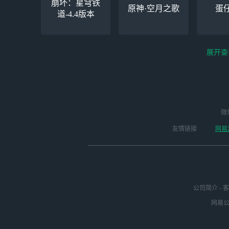
崩坏：星穹铁
原神·空月之歌
蛋
道-4.4版本
展开查
云电脑-Steam夏促
逆水寒
微
永劫无间（steam）
启动
版本
友情链接
网易
公司简介
-
客
网易公司
绝区零-周年庆（手
未定事件簿
崩