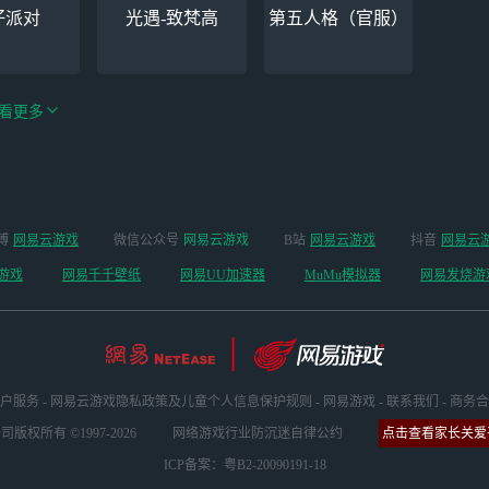
仔派对
光遇-致梵高
第五人格（官服）
看更多
手游（全新
博
网易云游戏
微信公众号
网易云游戏
B站
网易云游戏
抖音
网易云
云手机
阴阳师
开启 ）
游戏
网易千千壁纸
网易UU加速器
MuMu模拟器
网易发烧游
户服务
-
网易云游戏隐私政策及儿童个人信息保护规则
-
网易游戏
-
联系我们
-
商务合
版权所有 ©1997-2026
网络游戏行业防沉迷自律公约
点击查看家长关爱平
ICP备案：粤B2-20090191-18
坏3
明日方舟
超凡先锋