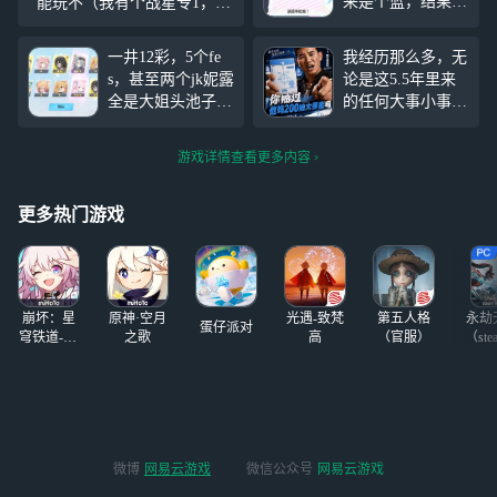
来是个蓝，结果给
能玩不（我有个战星专1，大
我转彩，下一发直
技能满），黑子有必要开专
接把蓝色恶魔感
吗（或者水花）两个大技能
一井12彩，5个fe
我经历那么多，无
化，然后我抽的时
都没拉满（本人总力战摆
s，甚至两个jk妮露
论是这5.5年里来
候来了一句普拉娜
烂），然后就是感觉这次不
全是大姐头池子歪
的任何大事小事都
把你前辈一起找过
能上瞬有点难受了 =_=
的 只能说未花是
过去了，但是偏偏
来，结果真来了
真的爱我，不仅来
栽在这里，都改没
游戏详情查看更多内容
送神明石以后s4也
了的说，从UI开
没压力了
始，我就不是特别
习惯，虽然说我不
更多热门游戏
会退游，但我一直
保持着热情，至少
减了1/3
崩坏：星
原神·空月
光遇-致梵
第五人格
永劫
蛋仔派对
穹铁道-4.4
之歌
高
（官服）
（ste
版本
微博
网易云游戏
微信公众号
网易云游戏