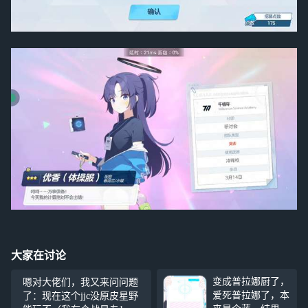
大家在讨论
变成普拉娜厨了，
嗯对大佬们，我又来问问题
爱死普拉娜了，本
了：现在这个jjc没原皮星野