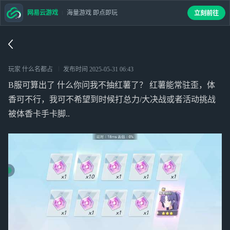
网易云游戏
海量游戏 即点即玩
立刻前往
玩家 什么名都占
发布时间
2025-05-31 06:43
B服可算出了 什么你问我不抽红薯了？ 红薯能常驻歪，体
香可不行，我可不希望到时候打总力/大决战或者活动挑战
被体香卡手卡脚..