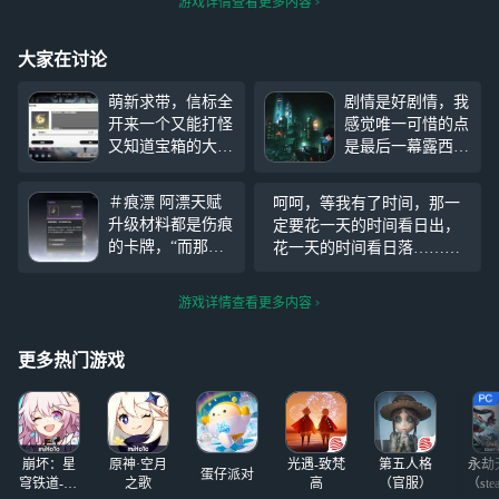
游戏详情查看更多内容
大家在讨论
萌新求带，信标全
剧情是好剧情，我
开来一个又能打怪
感觉唯一可惜的点
又知道宝箱的大佬
是最后一幕露西没
带带我！！！不是
真的亲上去..(｡•ˇ‸ˇ
说男生玩鸣潮有女
•｡)…（过剧情拿
＃痕漂 阿漂天赋
呵呵，等我有了时间，那一
大佬带我开宝箱
车载音乐才是我的
升级材料都是伤痕
定要花一天的时间看日出，
吗？在哪觉得我命
目的啦）
的卡牌，“而那股
花一天的时间看日落……还
令人的话那我先谢
烈焰将与伤痕永不
要好好的把我没时间肝的鸣
谢谢谢谢谢你不是
止息的破坏欲望一
潮补上来……(´°̥̥̥̥̥̥̥̥ω°̥̥̥̥̥̥̥̥｀)(开服
懒我五天就打完所
游戏详情查看更多内容
道永远燃烧”，玩
玩家，如今才65级……)
有主线剧情了。周
过鸣潮的都知道没
末来陪我过生日吧
玩过的也没事，鸣
更多热门游戏
潮跑步是不耗体力
的，跑遍整个地图
也不会累，说明什
么，阿漂体力好。
崩坏：星
原神·空月
光遇-致梵
第五人格
永劫
那我造
蛋仔派对
穹铁道-4.4
之歌
高
（官服）
（ste