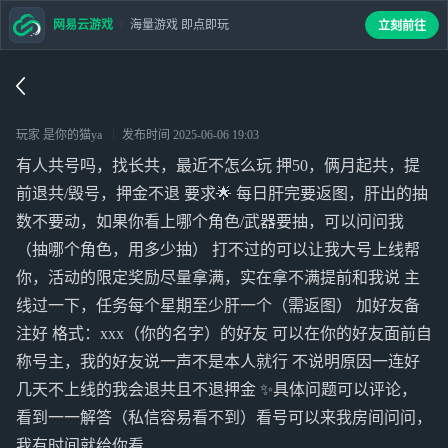
网易云游戏
海量游戏 即点即玩
立刻前往
玩家 是你的猫ya
发布时间
2025-06-06 19:03
有人共号吗，找长共，最近不怎么玩 押50，俩月起共，提
前退共/毁号，押金不退 要求🌟 每日肝完要返图，肝出的抽
数不要动，如果你看上哪个角色/武器要抽，可以问问我
（抽哪个角色，用多少抽） 打不过的可以让我大号上线帮
你，活动的限定奖励尽量拿满，实在拿不满提前和我说 主
线过一下，任务每个星期至少肝一个（需返图） 加好友备
注好 格式：xxx（你的名字）的好友 可以在你的好友面前自
称号主，我的好友说一声不是本人就行 不说明原因一连好
几天不上线的我会退共且不退押金 ✨具体问题可以评论，
看到一一解答（私信容易看不到）看号可以来我房间问问，
我有时间就给你看