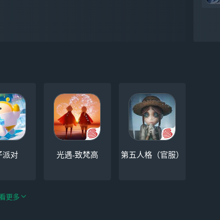
仔派对
光遇-致梵高
第五人格（官服）
看更多