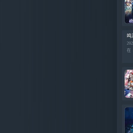
鸣
202