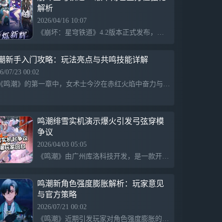
解析
2026/04/16 10:07
《崩坏：星穹铁道》4.2版本正式发布，流萤、藿藿、希儿和瓦尔特四位角色全面强化，提升了其机制、输出和辅助能力。流萤的战技优化可为敌人增加火属性弱点，藿藿的辅助技能增强续航能力，希儿在敌方血量低时输出能力提升，瓦尔特的终结技为敌人施加失重debuff。这些更新受到了玩家的热烈欢迎。
潮新手入门攻略：玩法亮点与共鸣技能详解
6/07/23 00:02
在《鸣潮》的第一章中，女术士今汐在赤红火焰中奋力与残像战斗。她运用技能和共鸣力，迅速击退敌人并消灭危机。经过艰难的战斗，她与同伴长离成功完成无音区挑战，获得奖励，体现了团队合作与勇气的力量。
鸣潮绯雪实机演示爆火引发弓弦穿模
争议
2026/04/03 05:05
《鸣潮》由广州库洛科技开发，是一款开放世界动作游戏。绯雪与达妮娅实机演示引发热议，但因弓弦穿模问题遭部分玩家批评，亦引起玩家反驳，争议围绕技术细节与动作表现的优先级展开。游戏注重视觉效果，对细节包容度较高。
鸣潮新角色强度膨胀解析：玩家意见
与官方策略
2026/07/21 00:02
《鸣潮》近期引发玩家对角色强度膨胀的抱怨，认为新角色过于强大，导致老角色难以上场。然而，有观点认为游戏为玩家提供新角色和资源，是希望玩家体验不断进步。角色变强并不是恶意，而是游戏对玩家的关爱与期望。正如人生中的成长，过往的角色与资源也有其阶段使命，因此不应因角色强度变化而指责游戏。