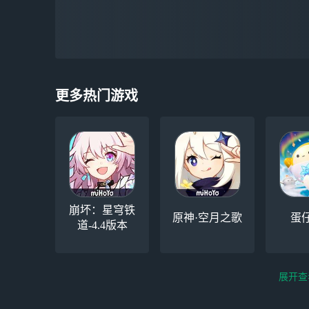
更多热门游戏
崩坏：星穹铁
原神·空月之歌
蛋
道-4.4版本
展开查