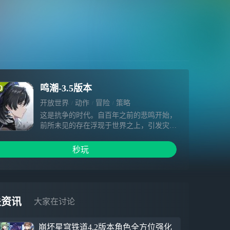
鸣潮-3.5版本
开放世界
动作
冒险
策略
这是抗争的时代。自百年之前的悲鸣开始，
前所未见的存在浮现于世界之上，引发灾难
与战乱在大地上肆虐。这一纪文明，曾一度
滑落到毁灭边缘。
秒玩
这也是建设的时代。从黑暗中活下来的人类
携手终结了与同类和异种的漫长战争，在面
目全非的陌生大地上重建家园。从旧日辉煌
中寻找到的希望，在建设者的手中化为了全
新的城市与工厂，奏响复兴的长歌。
关资讯
大家在讨论
崩坏星穹铁道4.2版本角色全方位强化