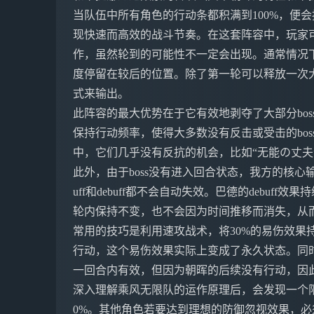
当队伍中所有角色的行动条都积满到100%，便
现快速而高效的战斗节奏。在这套阵容中，玩家可
作，虽然轮到的可能性不一定会出现。通常情况
度停留在较后的位置。除了第一轮可以释放一次
式来输出。
此阵容的最大优势在于它有效地剥夺了大部分bo
保持行动频率，使得大多数没有反击或受击的bo
中，它们几乎没有反抗的机会，比如“无能の丈夫”
此外，由于boss没有进入回合状态，我方的核
uff和debuff都不会自动失效。巴德的debuf
轮内保持不变，也不会因为时间推移而消失，从
常用的技巧是利用速攻战术，将30%的易伤效果持续
行动，这个易伤效果实际上变成了永久状态。同时
一回合内有效，但因为朝晖的后续没有行动，因
深入理解乘风无限队的运作原理后，会发现一个
0%。其他角色若要达到理想的防御忽视效果，必