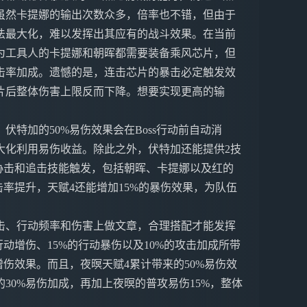
虽然卡提娜的输出次数众多，倍率也不错，但由于
法最大化，难以发挥出其应有的战斗效果。在当前
为工具人的卡提娜和朝晖都需要装备乘风芯片，但
击率加成。遗憾的是，连击芯片的暴击必定触发效
片后整体伤害上限反而下降。想要实现更高的输
特加的50%易伤效果会在Boss行动前自动消
大化利用易伤收益。除此之外，伏特加还能提供2技
协击和追击技能触发，包括朝晖、卡提娜以及红的
击率提升，天赋4还能增加15%的暴伤效果，为队伍
击、行动频率和伤害上做文章，合理搭配才能发挥
动增伤、15%的行动暴伤以及10%的攻击加成所带
增伤效果。而且，夜暝天赋4累计带来的50%易伤效
30%易伤加成，再加上夜暝的普攻易伤15%，整体