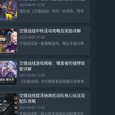
2025/06/05 13:01
熔铄是《交错战线》中的一名角色，现任天阶原的枢纽守卫之一。她专注于武器设计与制造，性格较为内向，喜欢独自工作，通常不愿意被打扰。尽管与鸣刃关系亲密，但熔铄更愿意通过创造物来沟通。她的执着与专注使她在众多碎星人中显得独特，玩家可以与她合作改造武器和防御设施。
交错战线中秋活动攻略及奖励详解
2025/10/05 07:02
交错战线是一款策略游戏，融合丰富的角色养成和战斗元素。近期为庆祝中秋节，游戏举办赏月晚宴及合影活动，玩家可拍摄月亮或美食照片，参与抽奖获得时装和周边奖励，增强互动体验，营造节日氛围。
交错战线游戏揭秘：稽查者的强悍技
能详解
2025/06/06 13:03
《交错战线》中的稽查者是隐藏在收束塔深处的强大存在，具备高智能和自我意识，其战斗力超越机神。稽查者能够对多个单位造成巨额能量伤害，并施加“机动弱化”和“行动倒退”效果，影响战局动态。
交错战线提泽纳高机动队核心玩法及
配队攻略
2025/09/05 13:02
交错战线是一款以提泽纳高机动和叠加攻击为核心的战略游戏，配队需包括提泽纳、白蛉、辉砾、极光和乌琳，合理站位和角色操作能有效提升战斗表现。提泽纳通过特殊天赋实现每次攻击后机动值大幅提升，配合白蛉的回血解控和辉砾的防御辅助，以及极光和乌琳的能量管理，实现高效打击和持续作战能力。