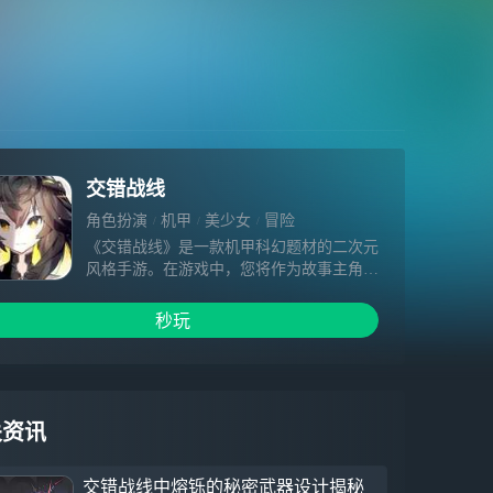
交错战线
角色扮演
机甲
美少女
冒险
《交错战线》是一款机甲科幻题材的二次元
风格手游。在游戏中，您将作为故事主角，
以星系探索队“总队长”的身份带领队员们，
在未知的星系中进行探索。探索途中会遭遇
秒玩
诸多敌人，会结识志同道合的伙伴，更会在
重重磨难中面对艰难的抉择。期待“总队长”
您击破一切阻碍，不断探索未知，一步步揭
开背后的真相。
关资讯
交错战线中熔铄的秘密武器设计揭秘