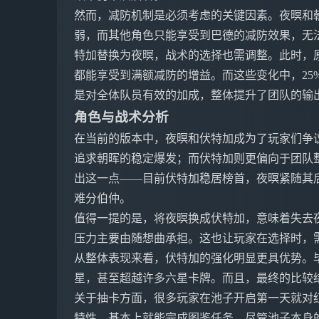
然而，减防机制是必须考虑的关键因素。夜暝和
弱，而其他角色只能享受到巴德的减防效果，无法
特加替换为夜暝，战术的选择也需调整。此时，
都能享受到满额减防的增益。而这些变化中，25%
是对全体队员有效的加成，整体提升了团队的输
角色与战术分析
在当前的版本中，夜暝和伏特加成为了玩家们争
追求朝晖的稳定爆发；而伏特加则更偏向于团队
出这一点——目前伏特加稳居榜首，夜暝紧随其
难分伯仲。
值得一提的是，将夜暝换成伏特加，意味着失去夜暝特
压力主要由随想曲承担。这也让玩家在选择时，
从整体表现来看，伏特加的强化明显更具优势。
星，甚至超越许多六星卡牌。而且，最终的比较
关于抽卡方面，很多玩家在池子开启第一天就对
特性，基本上就能完成图鉴任务，尽管池子本身的