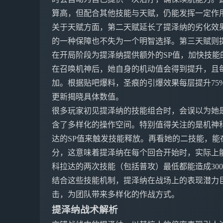
算高，但配合其他技能与天赋，仍能发挥一定作
关于天赋方面，第二天赋延长了提泽纳的劣化效
的一种保障也不失为一个明智选择。第三天赋则
在开局阶段为提泽纳提供额外的SP值，加快技能
在召唤机神后，她自身的机动值会得到提升，且
加。根据贴吧爆料，圣痕的引爆效果每层提升75
更新揭晓具体数值。
很多玩家初见提泽纳的技能组合时，会误以为她
含了多样化的操作空间。特别值得关注的是机神科
达的SP值来触发技能释放。再看她的二技能，
分，这意味着提泽纳在每个回合开始时，实际上
科拉达的两次技能（包括普攻）最低都能造成30
结合这些技能机制，提泽纳在战场上的表现潜力
击，为团队带来多样化的作战方式。
提泽纳战术解析