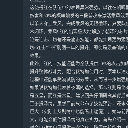
这使得红在队伍中的表现异常强势。以往在朝晖
伤害和50%的概率触发的三段普攻来激活乘风效
以单人穿上乘风，完成乘风的无限循环，只要队
术闭环。乘风9红的出现极大地解放了朝晖的芯
论是连击、切割还是痛击技能，都能实现更为猛烈
切6连击”不断刷图一年的提升，即使是最基础的1
效果。
此外，红的二技能还能为全队提供20%的攻击加
提升整体战斗力。配合伏特加使用时，原本以速
过程中还能享受满减防的效果，从而进一步增强
如果说伏特加代表着夜暝的选择，那么红则是绝
是五星，而红是六星，建议回头仔细研究其背后
至于提泽纳，虽然目前只公布了技能预告，还未
巨大（实际上从剧情中也能看出端倪）。她与前
大，可能会低估提泽纳的真正实力。首先介绍一
时会自动为自己提供一次治疗，确保续航能力。