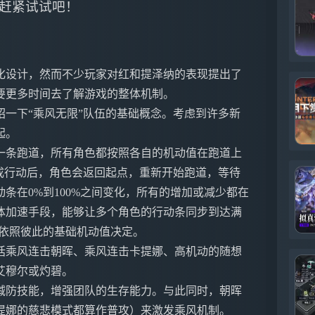
赶紧试试吧！
化设计，然而不少玩家对红和提泽纳的表现提出了
要更多时间去了解游戏的整体机制。
一下“乘风无限”队伍的基础概念。考虑到许多新
起。
一条跑道，所有角色都按照各自的机动值在跑道上
成行动后，角色会返回起点，重新开始跑道，等待
条在0%到100%之间变化，所有的增加或减少都在
体加速手段，能够让多个角色的行动条同步到达满
将依照彼此的基础机动值决定。
括乘风连击朝晖、乘风连击卡提娜、高机动的随想
艾穆尔或灼碧。
减防技能，增强团队的生存能力。与此同时，朝晖
提娜的慈悲模式都算作普攻）来激发乘风机制。