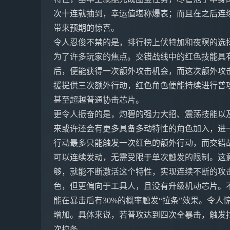
次十连就抽到，幸运值堪称爆表；而且在之后连续
带来预期的惊喜。
令人忍俊不禁的是，排行榜上伏特加和夜暝的选
为了许多玩家的焦点。交错战线中的红色技能具
后，便能获得一次额外攻击机会，而这次额外攻
援提供三次额外行动，红色角色便能持续进行普
甚至超越普通协击芯片。
更令人振奋的是，灼碧的强力大招、震荡技能以
来或许还会有更多具备多动特性的角色加入，进
行动最多只能触发一次红色的额外行动，而交错
可以连续发动，无需受限于单次触发的限制。这
够，就能不断激活这个特性，实现连续不断的攻
色，但更偏向于工具人，且没有升级机动芯片。
能在暴击后有30%的概率触发“拉条”效果。令
增加。具体来说，若普攻达到四次全暴击，触发拉
次拉条。