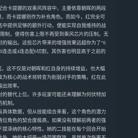
配合卡提娜的双乘风阵容中，主要依靠朝晖的两段
果，而卡提娜则作为补充角色。而如今，红完全可
伍中提供足够的额外行动，便能实现自我维持的战
片限制，使得伤害上限不再受到乘风芯片的压制。无
的输出。这些芯片带来的增强效果远超你为了“6
0连击或4连击配6切割，其伤害也明显高于之前的
成，这不仅是对朝晖和红自身的持续增益，也大幅
攻为核心的战术将转变为削弱对手的策略，红在此
输出效率。
对的替代上位。许多玩家可能还未理解为何伏特加
的机制。
有具体数据，但从技能组合来看，这个角色的潜力
两位角色的契合度极高，如果没有理解前两者的强
下提泽纳的核心特性。她的二技能在每个回合开始
此外，她的大招是一场范围群攻，虽然单次伤害不