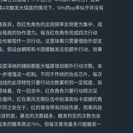
4次触发大保底的情况下，50%的up率似乎并没有
择各异，而红色角色的出现频率反倒更为集中，成
有极高的协作潜力。每当红色角色完成四次行动
击也被视作一次行动。这意味着只需要借助外部支
攻。假设由朝晖和卡提娜触发这些额外行动，效果
及提泽纳的辅助都能大幅度增加额外行动次数。未
一步增强这一机制。不同于传统的协击芯片，每次
战线的此项特性只要行动次数累积到一定程度，就
意味着，在一回合中，红色角色只要行动频次足
击循环。红在乘风无限队伍中扮演类似卡提娜的角
不同之处在于，红的普攻带有四段伤害，而乘风技
人惊讶的是，暴击的次数越多，触发判定的次数也会
条的概率高达76%，但每次普攻最多只能触发一