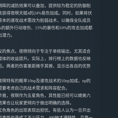
朝晖的减防效果可以叠加，提供较为稳定的防御削
获得夜暝天赋4的24%易伤加成。同时，如果将伏
原本的速攻战术需改为削弱战术，以确保全队成员
的额外行动增伤、15%的暴伤和10%的攻击加成都
出潜力。
议的焦点。夜暝倾向于专注于单核输出，尤其适合
整体的收益提升。实际上，排行榜上的数据也反映
后。两者的伤害差距微乎其微，显示出各自的优势
有的概率10np及速攻战术的10np加成，np的
需要考虑自己的战术需求和阵容配合。
毕竟，夜暝作为五星角色，其性能已经可以媲美六
结果也让玩家更倾向于做出明确的选择。
红色角色的出现表现出担忧。有些人认为一旦开出
毒性也造成了不少压力。490抽才满特性，且第一