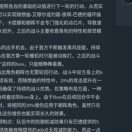
会按照各自的基础机动值进行下一轮的行动，从而实
以实现随想曲-艾穆尔或灼碧-夜暝-巴德的循环操
下，卡提娜和朝晖不会专门强化机动芯片，导致速
大招外，之后的战斗主要依靠角色的特性和慈悲模
ss的出手机会。由于我方不断触发乘风技能，持续
ss在我方第一轮暖机时只能被动挨打，之后的战斗
这样的boss，只能眼睁睁看着。
心输出角色朝晖也无需轮回行动，战斗中双方身上的b
f效果持续有效，而随想曲的特性中，20%的攻击提升在一
而确保了持续的战斗优势。在策略布局方面，一种
叠加到Boss身上。由于Boss在后续回合中不会
，将相同的30%增伤应用于朝晖角色，虽然只在
此这份增伤也能实现长久的效果。
限制点：队伍中的防御削减效果只有巴德提供的5
须依赖夜暝提供的400点无视减防能力，而这一点