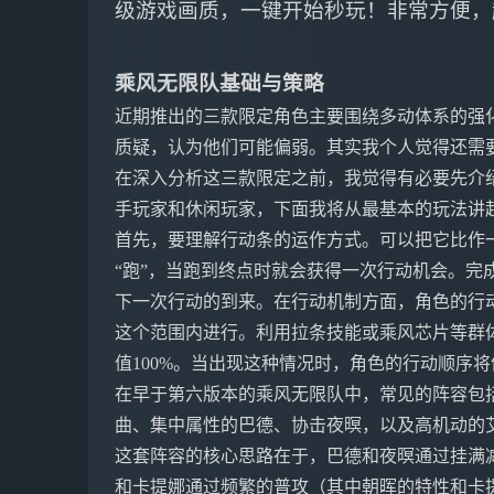
级游戏画质，一键开始秒玩！非常方便，
乘风无限队基础与策略
近期推出的三款限定角色主要围绕多动体系的强
质疑，认为他们可能偏弱。其实我个人觉得还需
在深入分析这三款限定之前，我觉得有必要先介绍
手玩家和休闲玩家，下面我将从最基本的玩法讲
首先，要理解行动条的运作方式。可以把它比作
“跑”，当跑到终点时就会获得一次行动机会。完
下一次行动的到来。在行动机制方面，角色的行动
这个范围内进行。利用拉条技能或乘风芯片等群
值100%。当出现这种情况时，角色的行动顺序
在早于第六版本的乘风无限队中，常见的阵容包
曲、集中属性的巴德、协击夜暝，以及高机动的
这套阵容的核心思路在于，巴德和夜暝通过挂满
和卡提娜通过频繁的普攻（其中朝晖的特性和卡