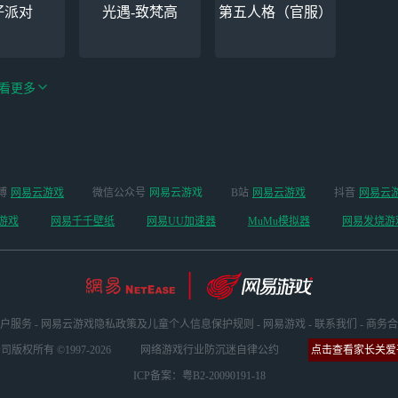
仔派对
光遇-致梵高
第五人格（官服）
看更多
手游（全新
博
网易云游戏
微信公众号
网易云游戏
B站
网易云游戏
抖音
网易云
云手机
阴阳师
开启 ）
游戏
网易千千壁纸
网易UU加速器
MuMu模拟器
网易发烧游
户服务
-
网易云游戏隐私政策及儿童个人信息保护规则
-
网易游戏
-
联系我们
-
商务合
版权所有 ©1997-2026
网络游戏行业防沉迷自律公约
点击查看家长关爱平
ICP备案：粤B2-20090191-18
坏3
明日方舟
超凡先锋