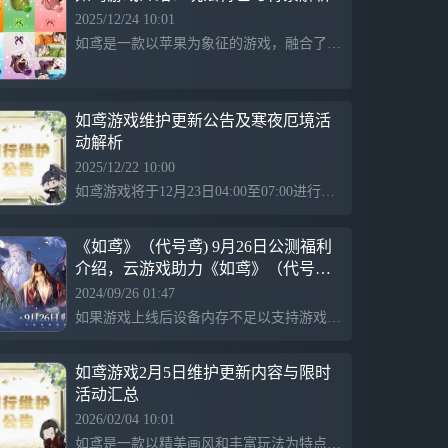
动天下格局。乱世凶险，权谋纷繁错杂。但
2025/12/24 10:01
请牢记，唯有掌握大权，才能守护珍视之物
如鸢是一款以苹果为象征的游戏，融合了诚信与内涵元素，富有趣味和文化寓意，提供独特的互动体验。
如鸢游戏维护更新公告及寒夜厄境活
动解析
2025/12/22 10:00
如鸢游戏将于12月23日04:00至07:00进行维护，期间无法登录。新增限时活动【寒夜厄境】和【陶然方外乐】，提供丰富奖励如天机符传、限定称号和家具等，鼓励玩家及时参与以获取珍稀奖励。
《如鸢》（代号鸢) 9月26日公测福利
介绍，云游戏助力《如鸢》（代号鸢)
大小号攻略
2024/09/26 01:47
如果游戏上线后设备内存不足以支持游戏运行，或者在手机上游玩会发烫，有没有更轻松的游玩方式？你可以选择使用网易云游戏来畅玩《如鸢》（代号鸢），只需一键登录，即可随时上线游戏，而且支持手机、PC和TV三种游戏方式，无需下载即开即玩，非常方便。还能支持大小号多开。
如鸢游戏2月5日维护更新内容与限时
活动汇总
2026/02/04 10:01
如鸢是一款以精美画风和丰富玩法为特点的游戏，近期进行维护更新，新增限时活动“地宫”和概率UP卡池“契阔谈宴”，提供限定道具和角色招募，旨在丰富游戏内容和提升玩家体验。