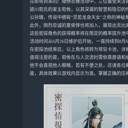
在即将到来的广陵绣衣楼活动中，三位备受关注
颍川荀氏的家主荀攸，以其深邃的智慧和隐忍的
公孙珊，传说中拥有“灵若龙身天女”之称的神秘
此外，刚烈忠诚的夏侯惇也将加入，展现出无比
这些密探角色的获得概率将在限定的概率提升池
活动时间从6月26日维护后开始，一直持续到8月6日
在密探池结束后，以上角色将转为常驻卡池，详
值得注意的是，荀攸在与人交流时需依靠唇语和
他不会直视他人眼睛，若有不便之处，还请各位
度，具体效果以游戏内显示为准。掌握正确的压