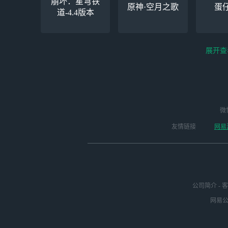
崩坏：星穹铁
原神·空月之歌
蛋
道-4.4版本
展开查
云电脑-Steam夏促
逆水寒
微
永劫无间（steam）
启动
版本
友情链接
网易
公司简介
-
客
网易公司
绝区零-周年庆（手
未定事件簿
崩