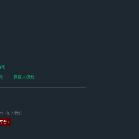
游戏
戏
网易UU远程
作
-
加入我们
台 >