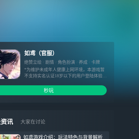
如鸢（官服）
绝赞立绘
剧情
角色扮演
养成
卡牌
*为维护未成年人健康上网环境，本游戏暂
不支持实名认证18岁以下的用户登陆体验。
大厦将倾，天下动荡，隐于暗处的野心蠢蠢
欲动。你是女扮男装的广陵王，亦是掌管情
秒玩
报组织的绣衣校尉。你在黑暗中为天子执行
机密任务，却在某次意外陷入了一个足以颠
覆天下的阴谋。 风流孤绝的傀儡天子，毒
舌财迷的忠实下属，温润如玉的世家公子，
清冷脱俗的隐鸢师尊，阳光英勇的江东少
关资讯
大家在讨论
主……他们与你的相遇，是因为眷念，还是
因为另有所图？你可派出密探，调查他温柔
如鸢游戏介绍：玩法特色与背景解析
下暗藏的秘密。亦可运筹帷幄，利用情报搅