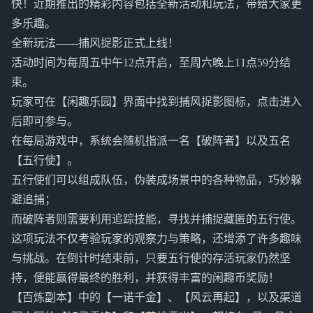
快！近期推出的精彩内容包括全新活动和玩法，带给大家更
多乐趣。
全新玩法——捕风捉影正式上线！
活动时间为每周五中午12点开启，至周六晚上11点59分结
束。
玩家可在【闲趣乐园】界面中找到捕风捉影图标，点击进入
后即可参与。
在每局游戏中，系统会随机指派一名【破阵者】以及五名
【五行使】。
五行使们可以组成队伍，伪装成场景中的各种物品，巧妙躲
避追捕；
而破阵者则需要利用追踪技能，寻找并捕捉藏匿的五行使。
这项玩法不仅考验玩家的观察力与策略，还增添了许多趣味
与挑战。在倒计时结束前，只要五行使的存活玩家仍然坚
持，便能赢得最终的胜利，并获得丰富的闲趣币奖励！
【百炼副本】中的【一诺千金】、【风云再起】，以及渠道