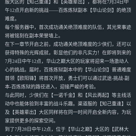
服大区的【知己重逢】和【英雄辈出】，都将在7月24日中
午12点开启新的挑战——百炼炼狱副本【华山论剑】的绝顶
难度。
每个服务器中，首次成功通关绝顶难度的队伍，其光荣事迹
将被铭刻在副本荣誉墙上。
在下一章节开启之前，成功通关绝顶难度的少侠们，还可以
获得特殊的光辉成就，彰显他们的非凡实力！在即将到来的
7月24日中午12点，华山之巅大区的玩家将迎来一场激动人
心的挑战。届时，百炼炼狱副本中的【华山论剑】普通难度
首领【欧阳锋】将首次开放，勇士们可以通过武途-挑战-副
本-百炼炼狱的路径进入，迎接严峻的考验。
与此同时，少侠们在【一诺千金】和【风云再起】等主线活
动中也能体验到丰富的战斗乐趣。渠道服的【知己重逢】以
及【英雄辈出】大区同样将在同一时间开启全新内容，为玩
家提供更多的探索空间。
到了7月28日中午12点，位于【华山之巅】大区的【武林大