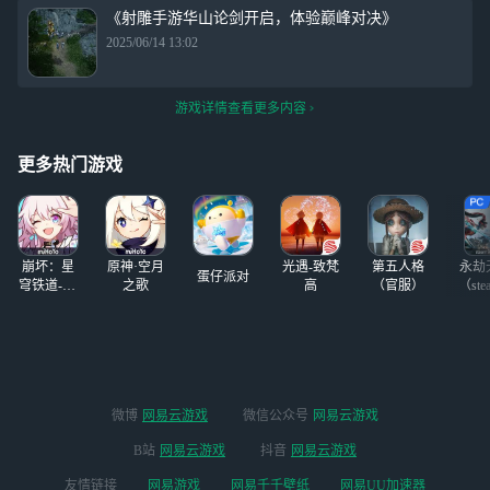
《射雕手游华山论剑开启，体验巅峰对决》
2025/06/14 13:02
游戏详情查看更多内容
更多热门游戏
崩坏：星
原神·空月
光遇-致梵
第五人格
永劫
蛋仔派对
穹铁道-4.4
之歌
高
（官服）
（ste
版本
微博
网易云游戏
微信公众号
网易云游戏
B站
网易云游戏
抖音
网易云游戏
友情链接
网易游戏
网易千千壁纸
网易UU加速器