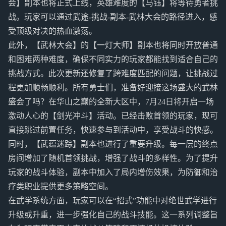
会】副本也将正式上线，英雄难度的【马钰】将等待勇者挑
战。玩家可以通过武途-挑战-副本-武林大会的路径进入，感
受顶级对决的热血激荡。
此外，【武林大会】的【一灯大师】副本也将同时开放普通
和困难两种难度，确保不同实力的玩家都能找到适合自己的
挑战方式。此次更新还修复了跨难度匹配的问题，让挑战过
程更加顺畅顺利。所有勇士们，准备好迎接这场盛大的武林
盛会了吗？在华山之巅的全新大区中，7月24日将开启一场
激动人心的【剑光冲斗】活动。已经击败首领的玩家，现可
直接跳过前置任务，快速参与到活动中，享受战斗的快感。
同时，【武蕴迷踪】副本也进行了重要升级。每一层的终点
房间增加了随机首领挑战，增强了战斗的多样性。为了提升
玩家的战斗体验，副本中加入了局内增伤效果，为防御和治
疗类职业提供更多策略空间。
在武学系统方面，玩家可以在“招式”功能中对绝世武学进行
升级或升重，进一步强化自己的战斗技能。这一系列调整旨