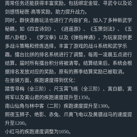
周常任务还能获得丰富奖励，包括绑定金锭、寻武令以及论
剑感悟秘匣·高等奖励，助力提升战力。
同时，群侠逐鹿玩法也进行了内容扩充，加入了多种新武学
秘籍，如《四言诗剑》、《逍遥游》、《玉箫剑法》、《五
郎八卦棍》、《罗汉拳》以及《弹指神通》，为玩家提供更
多战斗策略和修炼选择，丰富了游戏的战斗系统和武学乐
趣。擂台比拼的排名系统进行了调整，每周一凌晨五点进行
结算，届时所有擂台积分将被清零。结算结束后，系统会根
据排名发放对应的奖励，原有的赛季结算奖励已被取消。
在坐骑方面，疾跑速度得到优化：
踏雪寻梅（全三阶）、尺玉霄飞练（全三阶）、寅白额、寅
将军以及寅山君的疾跑速度提升至1350。
南山仙角与林中客（二阶）疾跑速度提升至1300。
照夜玉狮子、绝影、赤兔、爪黄飞电以及黄骠战马的速度提
升至1200。
小红马的疾跑速度调整为1050。