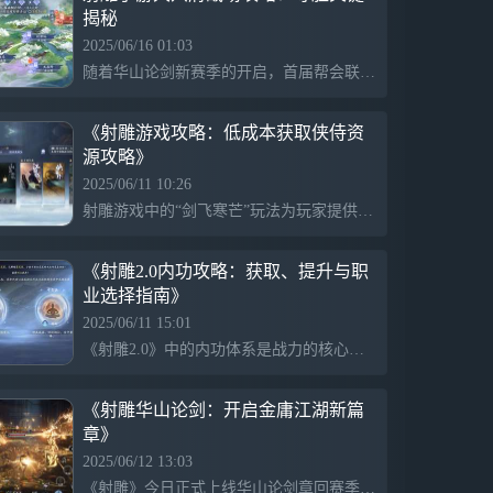
揭秘
2025/06/16 01:03
随着华山论剑新赛季的开启，首届帮会联赛即将决出最终驻地，五大驻地的归属者将参与200人规模的大兴府战场。此战场由五个帮会互相对抗，每个帮会最多40名成员参战。战场采用积分制，胜负将根据击杀和占领据点获得积分来决定。帮众需提前管理权限，并在指定时间内进入战场，利用战术和团队合作争取胜利。
《射雕游戏攻略：低成本获取侠侍资
源攻略》
2025/06/11 10:26
射雕游戏中的“剑飞寒芒”玩法为玩家提供了一种低资源投入的侠侍培养方案，帮助玩家获取“吉光片羽”和侠侍经略资源。玩家可通过副本入口进入活动，按顺序挑战关卡，携带4名侠侍协同作战。每关由3波怪物组成，通关后可获得培养资源。系统提供自动寻路功能，简化了查找流程，提升游戏体验。
《射雕2.0内功攻略：获取、提升与职
业选择指南》
2025/06/11 15:01
《射雕2.0》中的内功体系是战力的核心，分为门派功法和江湖功法，门派功法包括基础和进阶功法，获取途径有门派活动和藏经阁等；江湖功法则多样化获取，如藏经阁、交易行等。选择内功时应根据职业定位，护手职业推荐擒龙功和降龙心经，不适合使用防御向功法。
《射雕华山论剑：开启金庸江湖新篇
章》
2025/06/12 13:03
《射雕》今日正式上线华山论剑章回赛季，玩家将踏上充满豪情的江湖旅程。首席体验官李乃文加入南帝北丐服务器，带领玩家探索武学境界。游戏以“自由武学”为核心，重现金庸笔下的招式，允许玩家打破门派限制，自由练功与出招。玩家将在华山论剑中与经典角色共同挑战敌手，书写自己的江湖传说。