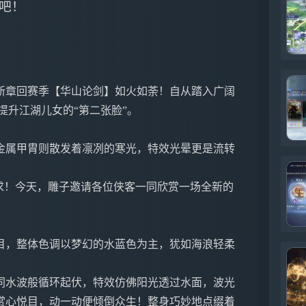
吧！
新章回赛季【华山论剑】如火如荼！自从踏入广阔
提升江湖儿女的“第二张脸”。
金属甲胄则散发着凛冽的寒光，特效光晕更是流转
求！今天，雕子邀请各位侠客一同欣赏一场全新的
！
目，整体色调以梦幻的水蓝色为主，犹如海浪轻柔
同水波般循环起伏，特效仿佛阳光透过水面，波光
赏心悦目，动一动便倾倒众生！整身巧妙地点缀着