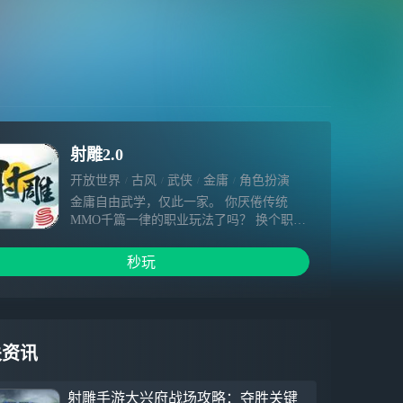
射雕2.0
开放世界
古风
武侠
金庸
角色扮演
金庸自由武学，仅此一家。 你厌倦传统
MMO千篇一律的职业玩法了吗？ 换个职业
就得从头再来；每个职业几个技能，抄攻略
最优解，容易腻？ 真·自由武学，唯有《射
秒玩
雕》！ 在《射雕》，学尽金庸经典武学，
降龙十八掌、打狗棒法、独孤九剑... 自由
搭配，无职业限制； 养成回退零损失，海
量流派自由换； 门派自由，来去自如； 更
有经典剧情、无缝大世界的金庸江湖等你探
关资讯
索； 奇遇洪七公，习得绝顶招式，成为江
湖高手。
射雕手游大兴府战场攻略：夺胜关键