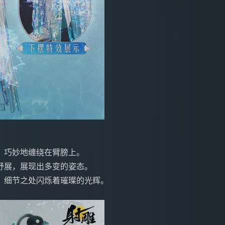
。
，巧妙地缠绕在臂膀上。
舒展，展现出多变的姿态。
，细节之处闪烁着璀璨的光辉。