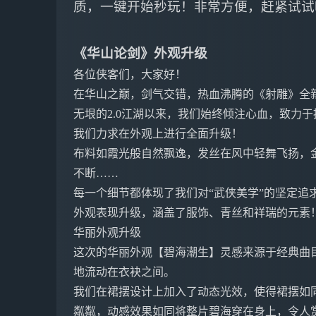
质，一键开始秒玩！非常方便，赶紧试试
《华山论剑》外观升级
各位侠客们，大家好！
在华山之巅，剑气交错，热血沸腾的《射雕》全
无垠的2.0江湖以来，我们始终倾注心血，致力于
我们力求在外观上进行全面升级！
布料如霞光般自然飘逸，发丝在风中轻舞飞扬，
不断……
每一个细节都体现了我们对“武侠美学”的坚定追
外观表现升级，涵盖了服饰、青丝和祥瑞的元素
华丽外观升级
这次的华丽外观【碧海潮生】灵感来源于经典曲
地流动在衣袂之间。
我们在裙摆设计上加入了动态光效，使得裙摆如
粼粼，动感效果如同将整片碧海穿在身上，令人