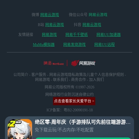
微博
网易云游戏
微信公众号
网易云游戏
B站
网易云游戏
抖音
网易云游戏
友情链接
网易游戏
网易千千壁纸
网易UU加速器
MuMu模拟器
网易发烧游戏
网易UU远程
公司简介
-
客户服务
-
网易云游戏隐私政策及儿童个人信息保护规则
-
网易游戏
-
联系我们
-
商务合作
-
加入我们
网易公司版权所有 ©1997-2026
网络游戏行业防沉迷自律公约
点击查看家长关爱平台 >
ICP备案：粤B2-20090191-18
绝区零-周年庆（手游排队可先前往端游游玩）
免下载云玩/不占内存/不吃配置