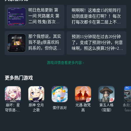
明日危局更新 第
啊啊啊！这难度15的矩阵行
一间:死路屠夫 第
动到底是谁在打啊？！每次
二间:牲鬼(首次突
打每次都卡在第二层上不
破1亿血) 第三间:
去，打第二层的太初梦魇跟
未知侵蚀复构体 p
刮痧一样，给我干崩了
那个我想说，其实
预测11分钟现在过去20分钟
s:环境buff如下
我不是g很喜欢妈
了，变成了预测9分钟，何意
妈系的，但你这...
味啊，照这么换算2分钟=20
我就想垫个池子出
分钟我还得排一个半小时呗
个紫，你怎么可以
不都说zzz是冷门游戏吗？
游戏详情查看更多内容
把我给雨果的小保
底吃了，虽然你26
抽，但是，但是，
更多热门游戏
但是我不会玩
啊！！！！！ 从
一周年回归就开始
不对劲了，之前80
崩坏：星
原神·空月
光遇-致梵
第五人格
永劫
+7
蛋仔派对
穹铁道-4.4
之歌
高
（官服）
（ste
版本