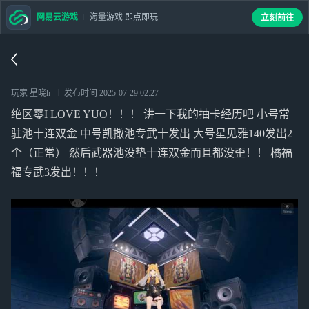
网易云游戏
海量游戏 即点即玩
立刻前往
玩家 星晓h
发布时间
2025-07-29 02:27
绝区零I LOVE YUO！！！ 讲一下我的抽卡经历吧 小号常
驻池十连双金 中号凯撒池专武十发出 大号星见雅140发出2
个（正常） 然后武器池没垫十连双金而且都没歪！！ 橘福
福专武3发出！！！