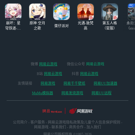
活方式的，
崩坏：星
原神·空月
光遇-致梵
第五人格
永劫
蛋仔派对
穹铁道-4.4
之歌
高
（官服）
（ste
版本
微博
网易云游戏
微信公众号
网易云游戏
B站
网易云游戏
抖音
网易云游戏
友情链接
网易游戏
网易千千壁纸
网易UU加速器
MuMu模拟器
网易发烧游戏
网易UU远程
公司简介
-
客户服务
-
网易云游戏隐私政策及儿童个人信息保护规则
-
网易游戏
-
联系我们
-
商务合作
-
加入我们
网易公司版权所有 ©1997-2026