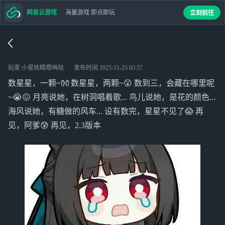
网易云游戏
海量游戏 即点即玩
立刻前往
玩家 小星核精嗯呐哒
发布时间
2025-11-25 03:57
数星星，一颗~👐 数星星，两颗~😲 数到三，会藏在哪里呢
~😭😖 月亮说她，在树洞唱着歌... 鸟儿说她，是花的颜色...
海风说她，有糖做的风车... 设有数完，星星不见了😱 再
见，阿爹😰 再见，2.3版本