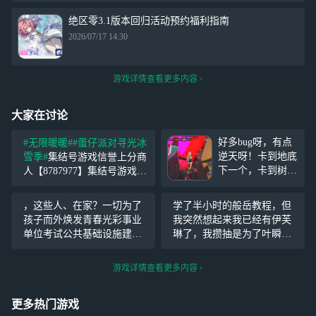
绝区零3.1版本回归活动预约福利指南
2026/07/17 14:30
游戏详情查看更多内容
大家在讨论
好多bug呀，有点
#无限暖暖#
#蛋仔派对寻光冰
逆天呀！卡到地底
雪季#
集结号游戏信誉上分商
下一个，卡到树那
人【8787977】集结号游戏信
块一个卡到桥底下
誉上分商人【8787977】集结
一个。帮我的眼睛
号游戏信誉上分商人【87879
，这些人、在家？一切为了
学了半小时的般岳教程，但
叠一块一个。演都
77】集结号游戏信誉上分商
孩子而外焕发青春光彩事业
我突然想起来我已经有伊芙
不演了。
人【8787977】集结号
单位考试公共基础设施建设
琳了，我攒抽是为了叶瞬
项目的重要，我，我的人生
光。更何况抽琉音还吃了大
观价值观都在了一起的时候
大大保底，实在没有足够的
游戏详情查看更多内容
我们的生活，我的人生是一
抽数
个人在一起的时候我们都
更多热门游戏
会，我的人生是一个人的生