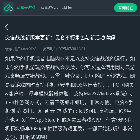
网易云游戏
海量游戏 即点即玩
立刻前往
交错战线新版本更新：昆仑不朽角色与新活动详解
玩家 用户aaaae91h8
发布时间
2025-07-30 13:01
如果你的手机或者电脑内存不足以支持交错战线的运行，如
果你的手机游玩交错战线会发烫，你可以选择使用网易云游
戏来畅玩交错战线。只需一键登录，即可随时上线游戏。网
易云游戏同时支持手机（安卓和iOS均已支持）、PC（网页
&客户端，尽享模拟器般体验，支持Mac&Windows系统）、
TV3种游戏方式，无需下载即开即玩，非常方便。电脑&手
机浏 览 器打开网 易 云 游 戏的官 网均可即享秒玩，iOS用
户也可以前往App Store下 载网易云游戏APP，任意低配手
机都能畅享1080p60帧顶级游戏画质，一键开始秒玩！非常
方便，赶紧试试吧！