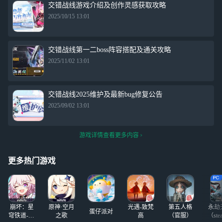
交错战线游戏介绍及创作灵感获取攻略
2025/10/15 13:01
交错战线第一二boss阵容搭配及通关攻略
2025/11/02 13:01
交错战线2025维护及最新bug修复公告
2025/09/02 13:01
游戏详情查看更多内容
更多热门游戏
崩坏：星
原神·空月
光遇-致梵
第五人格
永劫
蛋仔派对
穹铁道-4.4
之歌
高
（官服）
（ste