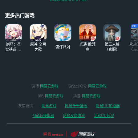
响平安京，四个熟
际风云暗涌。游龙
△上线时间：5月3
悉的身影随之出
震啸，腾跃麓海之
现，鬼杀队再次集
上——全平台互通
更多热门游戏
结！《阴阳师》×
新区【麓海为王】
TV动画《鬼灭之
已于今日开启！全
刃》联动最终弹
新SP阶式神 龙吟
即将于6月14日
铃鹿御前（C
崩坏：星
原神·空月
光遇-致梵
第五人格
永劫
蛋仔派对
穹铁道-4.4
之歌
高
（官服）
（ste
版本
微博
网易云游戏
微信公众号
网易云游戏
B站
网易云游戏
抖音
网易云游戏
友情链接
网易游戏
网易千千壁纸
网易UU加速器
MuMu模拟器
网易发烧游戏
网易UU远程