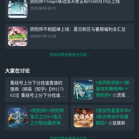
阴阳师VSinger联动洛天依言和SSR8月19日上线
2026/08/06 00:21
阴阳师不相狐禅上线：夏日新区与暑期福利全汇总
2026/07/08 11:00
游戏详情查看更多内容
大家在讨论
#虫师新皮肤#
#新
集结号上分下分找谁靠谱的
版本祈舞唤神#
#
银商（网易（知乎)【991171
阴阳师#
☆流萤之
633】集结号上分下分找谁靠
夏·全新秘闻副本
谱的银商【991171633】集结
情报☆ 幽寂古林
号上分下分找谁靠谱的银商
#阴阳师#
#阴阳师
#鼠鼠热爱嘉年华#
万物静谧，点点萤
【991171633】集结号上分下
鬼灭之刃#
#鬼灭
#新式神龙吟铃鹿
光与皓月相映，少
分找谁靠谱的银商【9
之刃联动最终弹#
御前#
☆鼠展新卷·
女提灯轻迈试探步
☆限定联动终章将
新区开启福利来袭
伐，循着夏夜虫鸣
启☆​ 鎹鸦鸣啼传
☆​ 蜃影重重，天
缓缓前行...... ↓↓↓
游戏详情查看更多内容