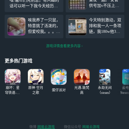
嘿!屠xz们先别急，有兴趣的
供号加v不压上下
话可以听一下我今天经历的
号报备，物资除线
事情 问大家一个问题，大家
索外都不能用，体
玩人类有被压力过不 一局训
唉我养了一只鼠，
今天特别激动，双
验卡仅限体验不可
练四人玩法救完一挂咒术后
特意挑了活泼的，
排和我一人一条项
用解锁，加好友备
保人过程被击倒，拉拉：XX
但爱咬我。。。爱
链，我180w他300
注，没删贴就是还
X躲好别被发现~XXX
哭鬼真的很好玩，
w，他就把他那条
在找
你们所有人打爱哭
送我了，好感动，
游戏详情查看更多内容
鬼去 p4只是我食
七条项链都是他给
物了，还有一把我
的૮₍ɵ̷﹏ɵ̷̥̥᷅₎ა太感动
被嗦的很惨。。。
了，就是这个老头
更多热门游戏
盲女我刚要牵呢，
怎么不坐椅子？
抬头一看击球勘探
就在前面盯着我。
崩坏：星
原神·空月
光遇-致梵
永劫无间
云电
蛋仔派对
穹铁道-4.4
之歌
高
（steam）
Stea
版本
启
微博
网易云游戏
微信公众号
网易云游戏