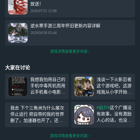
放送！
2026/07/31 12:08
逆水寒手游三周年怀旧更新内容详解
2026/04/30 05:44
游戏详情查看更多内容
大家在讨论
我想我怕用自己的
浅谈一下火影忍者
手机中毒死机而用
这个游戏吧，这游
云手机看小电影也
戏我从小学开始就
是没谁了，官方完
玩到现在，当时刚
全不管，云手机桌
入坑的时候还是博
#自介#
这个广播没
我去 下个三角洲为什么屡次
面都成赛博养蛊场
人传黑土刚上线，
有故事，没有激励
停止运行 把自带的我的世界
了，Edge后台显示
我直接说结论，火
人心的话，也没什
删了，加速器也开了，还是
拦截43个追踪器
影忍者药剂拨万丹
么美食，有的只是
进不去，只展示一遍琳琅天
（注意只是拦截到
了，现在这个游戏
我这么一个莫名其
上的动画，就黑屏停止运行
的并不包括漏掉
环境真的是烂透
游戏详情查看更多内容
妙的人。 我这人
了 求解答！感谢