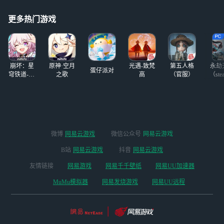
的）但卡顿并不明
了，没有人类了正
吧……很怪，在这
显，只能说：猪场
常人只占很小一部
平台上可以说是格
更多热门游戏
牛逼！
分，现在这
格不入的一个人，
四年前，当时就只
有一个破平板的
我，为了玩游戏来
崩坏：星
原神·空月
光遇-致梵
第五人格
永劫
到了这
蛋仔派对
穹铁道-4.4
之歌
高
（官服）
（ste
版本
微博
网易云游戏
微信公众号
网易云游戏
B站
网易云游戏
抖音
网易云游戏
友情链接
网易游戏
网易千千壁纸
网易UU加速器
MuMu模拟器
网易发烧游戏
网易UU远程