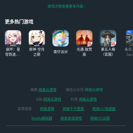
帖，【晒出自己抽
了，
mm 剧情节奏不知
接换了。 其实曦曦根本就不
卡截图】，云云将
游戏详情查看更多内容
所云，没什么让人
强，但是她是我推啊 概率同
随机抽取3位友友
看下去的欲望，没
行，你这家伙，现在好了，
获
有紧迫感和代入
更多热门游戏
充了这么多钱
感，战斗界面乱乱
的 说起战斗界面
就延伸到整体
了，，感觉大部分
崩坏：星
原神·空月
光遇-致梵
第五人格
永劫
色调都很一致
蛋仔派对
穹铁道-4.4
之歌
高
（官服）
（ste
版本
微博
网易云游戏
微信公众号
网易云游戏
B站
网易云游戏
抖音
网易云游戏
友情链接
网易游戏
网易千千壁纸
网易UU加速器
MuMu模拟器
网易发烧游戏
网易UU远程