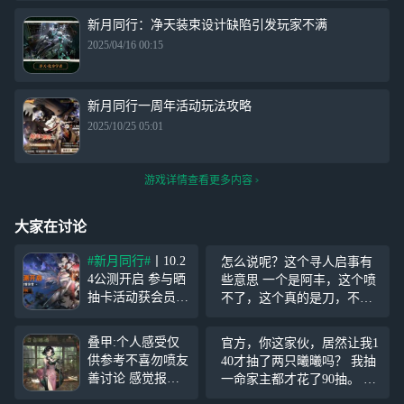
新月同行：净天装束设计缺陷引发玩家不满
2025/04/16 00:15
新月同行一周年活动玩法攻略
2025/10/25 05:01
游戏详情查看更多内容
大家在讨论
#新月同行#
丨10.2
怎么说呢？这个寻人启事有
4公测开启 参与晒
些意思 一个是阿丰，这个喷
抽卡活动获会员奖
不了，这个真的是刀，不过
励！ 活动时间：1
这次剧情算是有了一点点的
0月23日-11月6日
好向，传影，代表阿丰为他
叠甲:个人感受仅
官方，你这家伙，居然让我1
活动规则与奖励：
的父母剪了一封窗花 还有一
供参考不喜勿喷友
40才抽了两只曦曦吗？ 我抽
①带
#新月同行#
个是结啊，我这才注意到，
善讨论 感觉报
一命家主都才花了90抽。 好
【话题】进行发
结被抓去做实验的时候太小
玩……目前感觉e
难受啊，还有60抽就可以直