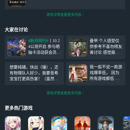
游戏详情查看更多内容
大家在讨论
#新月同行#
丨10.2
叠甲:个人感受仅
4公测开启 参与晒
供参考不喜勿喷友
抽卡活动获会员奖
善讨论 感觉报
励！ 活动时间：1
玩……目前感觉e
0月23日-11月6日
mm 剧情节奏不知
我一般不说一款游
想要纯辅，快出（锤），还
活动规则与奖励：
所云，没什么让人
戏爆率低， 因为
有物理队人好少，我要音希
①带
#新月同行#
看下去的欲望，没
所有游戏都低 但
宝宝打更高伤害！（虽然知
【话题】进行发
有紧迫感和代入
这种能最后一发才
道官方不会理我——再交个
帖，【晒出自己抽
感，战斗界面乱乱
出的我一定得试试
友吧）
卡截图】，云云将
的 说起战斗界面
游戏详情查看更多内容
要知道70整出金，
随机抽取3位友友
就延伸到整体
比三金还稀有
获
了，，感觉大部分
更多热门游戏
色调都很一致