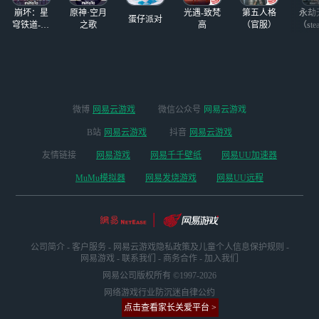
崩坏：星
原神·空月
光遇-致梵
第五人格
永劫
蛋仔派对
穹铁道-4.4
之歌
高
（官服）
（ste
版本
微博
网易云游戏
微信公众号
网易云游戏
B站
网易云游戏
抖音
网易云游戏
友情链接
网易游戏
网易千千壁纸
网易UU加速器
MuMu模拟器
网易发烧游戏
网易UU远程
公司简介
-
客户服务
-
网易云游戏隐私政策及儿童个人信息保护规则
-
网易游戏
-
联系我们
-
商务合作
-
加入我们
网易公司版权所有 ©1997-2026
网络游戏行业防沉迷自律公约
点击查看家长关爱平台 >