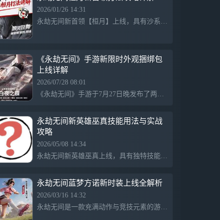
戏品质。即刻预约《永劫无间》手游，来这
2026/01/26 14:31
里舞利刃端火枪，化身大佛金刚，在40人的
永劫无间新首领【桓月】上线，具有沙系攻击和狼形态技能，玩家需注意躲避其挥刺、沙旋风、爪击和巨沙爪，掌握闪避和规避技巧以成功通关。
生存竞技战场上，书写独属于你的武学宗师
传奇！【游戏特色】1、利刃枪火交锋 成为
最终赢家长剑匕首太刀，火炮弓箭鸟铳，近
战远程冷热兵器任君挑选！在瞬息万变的40
《永劫无间》手游新限时外观捆绑包
人战场中活到最后，畅享高自由度的无拘战
上线详解
斗！2、见招拆招博弈 书写武学传奇独创滑
2026/07/28 08:01
动操作专利，一键打出丝滑连招！振刀、蓄
《永劫无间》手游于7月27日晚发布了两套全新商城直售外观，季莹莹「白夜之寐」与蓝梦「古岛异闻・越海蝶」捆绑包，将于7月30日至8月13日期间限时上架。季莹莹包内含时装、配套发型和挂饰，特惠价1200元宝，并可通过消耗琉璃晶解锁无外套版本。蓝梦捆绑包则包含梦幻风格的时装和挂饰。两套外观限时销售，时限结束后将下架。
力、普攻三角克制，5分钟轻松上手，享受
见招拆招、热血博弈的快感！3、迥异无间
英豪 外观随心定制选取风格各异的英雄，
永劫无间新英雄巫真技能用法与实战
定制独特的外观风格，加上超自由的智能捏
攻略
脸系统，打造专属于你的绝活英雄！4、独
2026/05/08 14:34
创飞索系统 世界任你触达利用飞索，翻飞
于树林与屋瓴之间；埋伏檐上，给路过的敌
永劫无间新英雄巫真上线，具有独特技能“灵羽”和“高维捕猎者”。“灵羽”可以召唤灵鸟弹开敌人并进行二次攻击，适合保留主动权；“高维捕猎者”则能抓取敌人并进行处决，无法被反击。掌握这些技巧将帮助玩家在排位中成为强大的射手，让你在聚窟洲中脱颖而出。
人一个出其不意的惊喜，去大胆探索这神秘
而危险的战场！5、英雄搭配组合 宿舍开黑
永劫无间蓝梦方诺新时装上线全解析
首选整体对局加速，战斗更频繁！四人小队
协作，减小单人压力，摸鱼也能痛快玩！更
2026/03/16 14:32
多新玩法，即将到来！
永劫无间是一款充满动作与竞技元素的游戏，展示了激烈的团队对抗和个人技艺，通过丰富的角色时装、皮肤和道具，呈现多样化的视觉体验，强调策略与操控，融合了激情与美学，提供沉浸式的战斗体验。