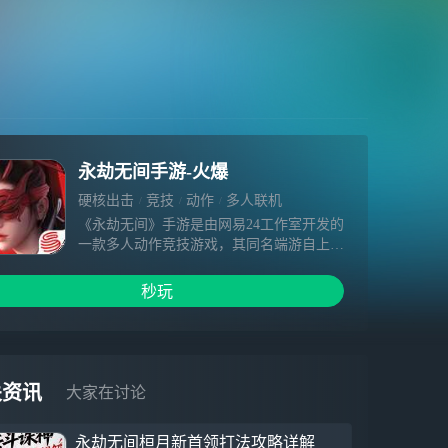
永劫无间手游-火爆
硬核出击
竞技
动作
多人联机
《永劫无间》手游是由网易24工作室开发的
一款多人动作竞技游戏，其同名端游自上线
以来风靡全球，全球IP玩家突破4000万，多
次荣获Steam、PlayStaion、Epic等平台销量
秒玩
大奖。作为24工作室旗下独立团队倾力打造
的全新作品，《永劫无间》手游不仅继承了
端游独创的战斗博弈系统、丰富的近战和远
程武器、深入人心的英雄角色和全自由交互
的东方世界，同时也专为手游玩家开发了创
关资讯
大家在讨论
新性的操作方式和便捷功能。经过首测的检
验，开发团队正在全力提升画面表现并优化
永劫无间桓月新首领打法攻略详解
性能，希望在上线时为玩家带来端游级的游