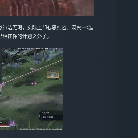
似纯洁无瑕，实际上却心思缜密、洞察一切。
已经在你的计划之外了。