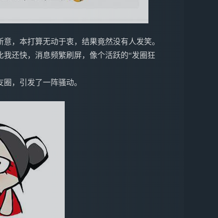
新意，本打算无动于衷，结果竟然没有人发笑。
比我还快，消息频繁刷屏，像个活跃的“发圈狂
朋友圈，引发了一阵骚动。