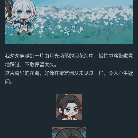
我匆匆穿越到一片由月光洒落的泪花海中，慌忙中略带歉意
地踩过，不敢停留太久。
这片奇异的花海，好像在聚窟洲从未见过一样，令人心生疑
问。