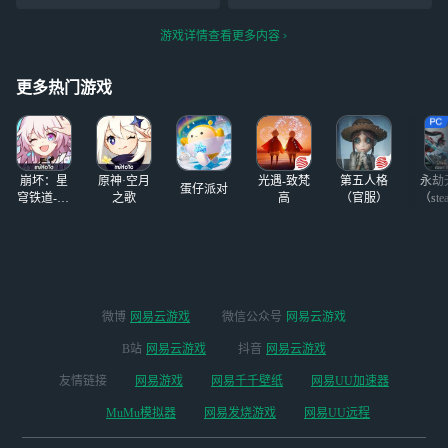
传，我到了十级，就把我删
我在登我那个号是个萌新号
了，后来又改名陈猖生，改
啊？
游戏详情查看更多内容
名有用吗？我现在那里一直
显示你的名字，死骗子，看
更多热门游戏
到都恶心，想把我的帐号注
销重新开
崩坏：星
原神·空月
光遇-致梵
第五人格
永劫
蛋仔派对
穹铁道-4.4
之歌
高
（官服）
（ste
版本
微博
网易云游戏
微信公众号
网易云游戏
B站
网易云游戏
抖音
网易云游戏
友情链接
网易游戏
网易千千壁纸
网易UU加速器
MuMu模拟器
网易发烧游戏
网易UU远程