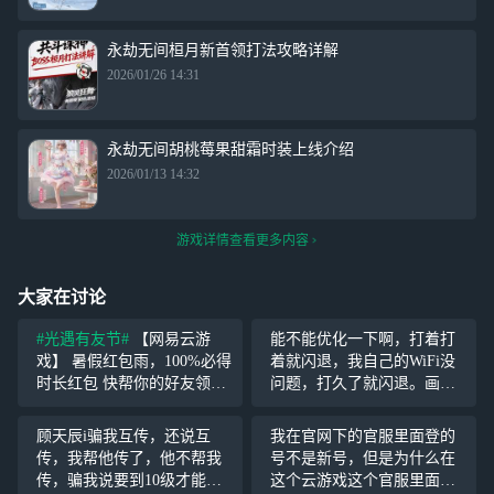
永劫无间桓月新首领打法攻略详解
2026/01/26 14:31
永劫无间胡桃莓果甜霜时装上线介绍
2026/01/13 14:32
游戏详情查看更多内容
大家在讨论
#光遇有友节#
【网易云游
能不能优化一下啊，打着打
戏】 暑假红包雨，100%必得
着就闪退，我自己的WiFi没
时长红包 快帮你的好友领取
问题，打久了就闪退。画质
手游1日畅玩+大波端游时长
无论高低都会闪退，我真服
吧！ https://cloudgame.webap
了
顾天辰i骗我互传，还说互
我在官网下的官服里面登的
p.163.com/fission/?i
传，我帮他传了，他不帮我
号不是新号，但是为什么在
传，骗我说要到10级才能
这个云游戏这个官服里面，