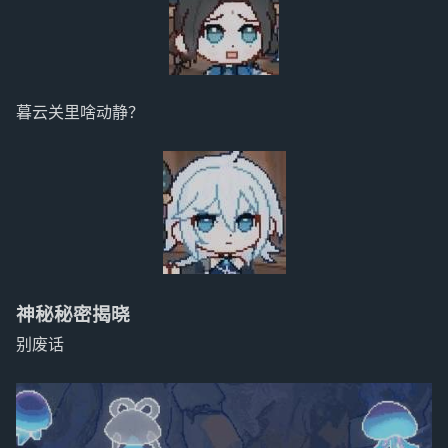
暮云关里啥动静？
神秘秘密揭晓
别废话