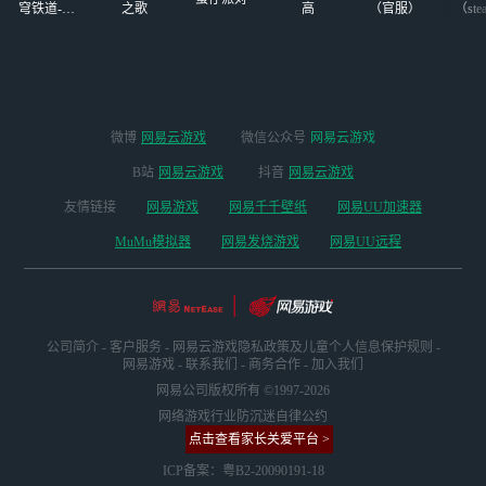
穹铁道-4.4
之歌
高
（官服）
（ste
版本
微博
网易云游戏
微信公众号
网易云游戏
B站
网易云游戏
抖音
网易云游戏
友情链接
网易游戏
网易千千壁纸
网易UU加速器
MuMu模拟器
网易发烧游戏
网易UU远程
公司简介
-
客户服务
-
网易云游戏隐私政策及儿童个人信息保护规则
-
网易游戏
-
联系我们
-
商务合作
-
加入我们
网易公司版权所有 ©1997-2026
网络游戏行业防沉迷自律公约
点击查看家长关爱平台 >
ICP备案：粤B2-20090191-18