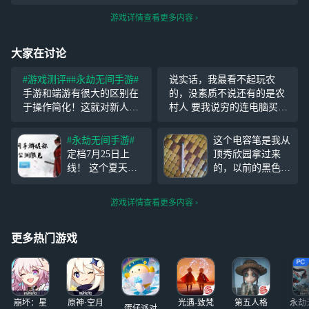
游戏详情查看更多内容
大家在讨论
#游戏测评#
#永劫无间手游#
说实话，我最看不起玩农
手游和端游有很大的区别在
的，没素质不说还有的是农
于操作简化！这就对新人玩
村人 要我说穷的连电脑买不
家很友好，人人都能很快适
起，打PC永劫更不用说了，
应上手。但有点一在于手游
现在有些农村人和农批跑到
#永劫无间手游#
这个电容笔是我从
你想一打四是真的很难！但
永劫手游拉低我们的素质 农
定档7月25日上
顶秀欣园拿过来
还是很好玩的，也让我交到
批滚
线！ 这个夏天，
的，以前的黑色电
了一起玩的朋友！
我们终于要正式和
容笔已经被我不小
大家见面啦！ 历
心给弄坏了，我现
游戏详情查看更多内容
经启动测试、定胜
在手上拿着这个电
终测两次测试调
容笔已经不会再能
优，永劫无间手游
坏了
更多热门游戏
公测将为大家带来
更多英雄与武器、
更多玩法与活动、
更高画质与体验，
崩坏：星
原神·空月
光遇-致梵
第五人格
永劫
以及超
蛋仔派对