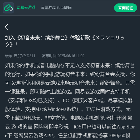
网易云游戏
海量游戏 即点即玩
立刻前往
加入《初音未来：缤纷舞台》体验新歌《メランコリッ
ク》！
玩家 陆沉YYDS11
发布时间
2025-06-16 11:02
如果你的手机或者电脑内存不足以支持初音未来：缤纷舞台
的运行，如果你的手机游玩初音未来：缤纷舞台会发烫，你
可以选择使用网易云游戏来畅玩初音未来：缤纷舞台。只需
一键登录，即可随时上线游戏。网易云游戏同时支持手机
（安卓和iOS均已支持）、PC（网页&客户端，尽享模拟器
般体验，支持Mac&Windows系统）、TV3种游戏方式，无
需下载即开即玩，非常方便。电脑&手机浏 览 器打开网 易
云 游 戏的官 网均可即享秒玩，iOS用户也可以前往App Stor
e下 载网易云游戏APP，任意低配手机都能畅享1080p60帧