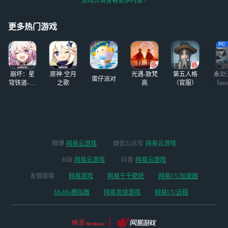
游戏详情查看更多内容
ft
更多热门游戏
崩坏：星
原神·空月
光遇-致梵
第五人格
永劫
蛋仔派对
穹铁道-4.4
之歌
高
（官服）
（ste
版本
微博
网易云游戏
微信公众号
网易云游戏
B站
网易云游戏
抖音
网易云游戏
友情链接
网易游戏
网易千千壁纸
网易UU加速器
MuMu模拟器
网易发烧游戏
网易UU远程