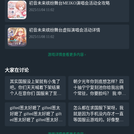
初音未来缤纷舞台MEIKO演唱会活动全攻略
2025/11/04 11:02
初音未来缤纷舞台虚拟演唱会活动详情
2025/11/08 11:02
游戏详情查看更多内容
大家在讨论
其实国服没上架就有小鬼了
朝夕光年你到底想怎样？四
吧。你们天天喊着下架结果
十抽宁宁复刻池你给我出俩
个人在意你们 国服来了至少
个常驻，你要脸吗？ 我:申请
不用加速器 喊着尽快下架的
帮草薙宁宁逃离复刻池子 朝
意味不明烤就一日本原神护
勺尖年:申请失败，给你两个
gifted葱太好嬷了 gifted葱太
怎么都在求国服下架呀，我
着只会越来越烂
常驻不错了 (虽然也有宁宁的
好嬷了 gifted葱太好嬷了 gift
就是因为手机没内存才一直
但两个常驻卡我都有) 朝勺尖
ed葱太好嬷了 gifted葱太好嬷
等国服云游戏的。好像整的
年你要脸不
了 gifted葱太好嬷了 gifted葱
所有将来玩国服的人都会成
太好嬷了 gifted葱太好嬷了 gi
线虫一样。