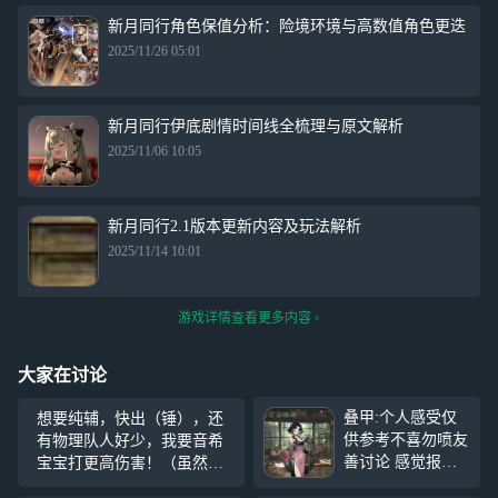
新月同行角色保值分析：险境环境与高数值角色更迭
2025/11/26 05:01
新月同行伊底剧情时间线全梳理与原文解析
2025/11/06 10:05
新月同行2.1版本更新内容及玩法解析
2025/11/14 10:01
游戏详情查看更多内容
大家在讨论
叠甲:个人感受仅
想要纯辅，快出（锤），还
供参考不喜勿喷友
有物理队人好少，我要音希
善讨论 感觉报
宝宝打更高伤害！（虽然知
玩……目前感觉e
道官方不会理我——再交个