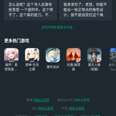
mm 剧情节奏不知
友吧）
怎么说呢？这个寻人启事有
我求求你了，老登，你能不
所云，没什么让人
些意思 一个是阿丰，这个喷
能出一些正常点的角色设
看下去的欲望，没
不了，这个真的是刀，不过
计，我不是说现在这个角色
有紧迫感和代入
这次剧情算是有了一点点的
设计的不强，不好，你……
感，战斗界面乱乱
好向，传影，代表阿丰为他
我就不说某些角色，看着像
游戏详情查看更多内容
的 说起战斗界面
的父母剪了一封窗花 还有一
个c，结果是个奶，哦，还有
就延伸到整体
个是结啊，我这才注意到，
一个看着像个盾，我也不是
了，，感觉大部分
更多热门游戏
结被抓去做实验的时候太小
说不好用吧，但是我这些人
色调都很一致
了，
他们还比
崩坏：星
原神·空月
光遇-致梵
第五人格
永劫
蛋仔派对
穹铁道-4.4
之歌
高
（官服）
（ste
版本
微博
网易云游戏
微信公众号
网易云游戏
B站
网易云游戏
抖音
网易云游戏