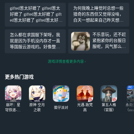
gifted葱太好嬷了 gifted葱太
为何我晚上睡觉时总想一些
好嬷了 gifted葱太好嬷了 gift
猎奇的东西但又觉得没啥，
ed葱太好嬷了 gifted葱太好嬷
白天一想起来自己昨天想的
了 gifted葱太好嬷了 gifted葱
就觉得很猎奇，不忍直视，
太好嬷了 gifted葱太好嬷了 gi
然后晚上接着想。 。
不乐意玩，还不赶
怎么都在求国服下架呀，我
ft
紧抱紧你的台服日
就是因为手机没内存才一直
服呢，风气那么
等国服云游戏的。好像整的
烂，以为是谁干
所有将来玩国服的人都会成
的，拼命败坏路人
线虫一样。
游戏详情查看更多内容
缘谁干的好难猜呢
这方面真的称得上
日本原神，比我等
更多热门游戏
级还好笑
崩坏：星
原神·空月
光遇-致梵
第五人格
永劫
蛋仔派对
穹铁道-4.4
之歌
高
（官服）
（ste
版本