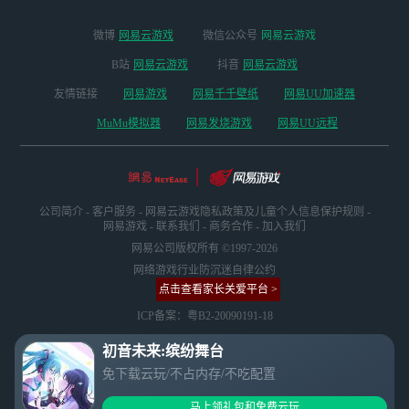
微博
网易云游戏
微信公众号
网易云游戏
B站
网易云游戏
抖音
网易云游戏
友情链接
网易游戏
网易千千壁纸
网易UU加速器
MuMu模拟器
网易发烧游戏
网易UU远程
公司简介
-
客户服务
-
网易云游戏隐私政策及儿童个人信息保护规则
-
网易游戏
-
联系我们
-
商务合作
-
加入我们
网易公司版权所有 ©1997-2026
网络游戏行业防沉迷自律公约
点击查看家长关爱平台 >
ICP备案：粤B2-20090191-18
初音未来:缤纷舞台
免下载云玩/不占内存/不吃配置
马上领礼包和免费云玩