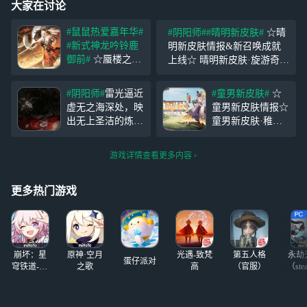
大家在讨论
#鼠鼠热爱嘉年华#
#阴阳师#
#晴明新皮肤#
☆晴
#新式神龙吟铃鹿
明新皮肤情报&新召唤成就
御前#
☆蜃楼之变
上线☆ 晴明新皮肤·旋游奇戏
版本正式开启☆
将于5月24日维护后上线！本
风起蜃楼，暗影云
次更新后将新增「日新月异·
#阴阳师#
雷光逼近
#童男新皮肤#
☆
涌。全新SP阶式神
镜花」召唤成就，大人达成
虚无之海深处，映
童男新皮肤情报☆
龙吟铃鹿御前（C
成就即可解锁获得皮肤。 △
出无上圣洁的炼狱
童男新皮肤·稚阳
V：日笠阳子 / 大
「日新月异·
拂乱万千世界命
蒲饮 即将上线，
汪）今日降临平安
运，如同以指拨动
可通过后续活动
京，《阴阳师》
游戏详情查看更多内容
丝缕波纹的「她」
「重午伴行」获
「蜃楼之变」版本
名为——「死亡与
取，更多相关情报
活动正式开启
毁灭之神」 “不如
还请大人们留意后
更多热门游戏
静待，你我在这牢
续公告~ 沐兰时节
笼封印外，在人世
暖阳照，蒲草飘摇
的重逢之时。” “八
香自来。不如闲坐
岐大蛇，我也该
庭院中，看这佳节
崩坏：星
原神·空月
光遇-致梵
第五人格
永劫
珍饮满
蛋仔派对
穹铁道-4.4
之歌
高
（官服）
（ste
版本