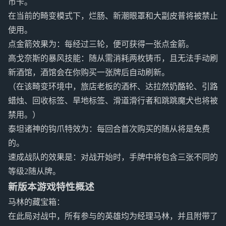
币卡。
在当前的畸变模式下，烂肠、新潮眼罩和大副皮普将被禁止
使用。
点金箭效果为：每经过三轮，便可获得一张点金箭。
高戈奈斯的暴风技能：随从需消耗两枚铸币，且无法手动刷
新酒馆，酒馆会在你购买一张牌后自动刷新。
（在该畸变环境中，旅店老板的酒杯、达拉然奶酪轮、引路
蜡烛、回收标签、旱地标签、滑道滑行者和跳跳魔犬也将被
禁用。）
泰坦诸神的钩爪特效为：每回合首次购买的随从将是免费
的。
速成战队的效果是：对战开始时，手牌中将包含三张不同的
等级2随从牌。
新版本游戏特性概述
马林的藏宝箱：
在此局对战中，所有参与的英雄均为经理马林，并且附带了