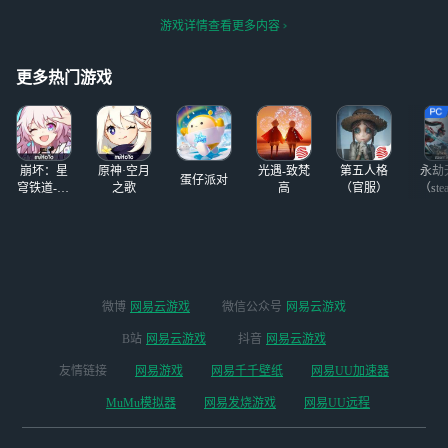
游戏详情查看更多内容
更多热门游戏
崩坏：星
原神·空月
光遇-致梵
第五人格
永劫
蛋仔派对
穹铁道-4.4
之歌
高
（官服）
（ste
版本
微博
网易云游戏
微信公众号
网易云游戏
B站
网易云游戏
抖音
网易云游戏
友情链接
网易游戏
网易千千壁纸
网易UU加速器
MuMu模拟器
网易发烧游戏
网易UU远程