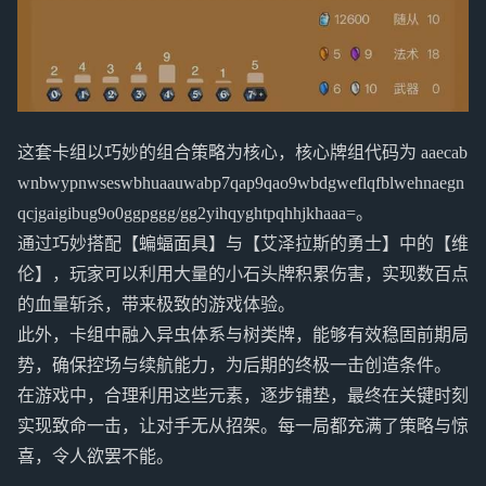
这套卡组以巧妙的组合策略为核心，核心牌组代码为 aaecab
wnbwypnwseswbhuaauwabp7qap9qao9wbdgweflqfblwehnaegn
qcjgaigibug9o0ggpggg/gg2yihqyghtpqhhjkhaaa=。
通过巧妙搭配【蝙蝠面具】与【艾泽拉斯的勇士】中的【维
伦】，玩家可以利用大量的小石头牌积累伤害，实现数百点
的血量斩杀，带来极致的游戏体验。
此外，卡组中融入异虫体系与树类牌，能够有效稳固前期局
势，确保控场与续航能力，为后期的终极一击创造条件。
在游戏中，合理利用这些元素，逐步铺垫，最终在关键时刻
实现致命一击，让对手无从招架。每一局都充满了策略与惊
喜，令人欲罢不能。