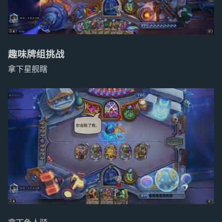
趣味牌组挑战
拿下星舰瞎