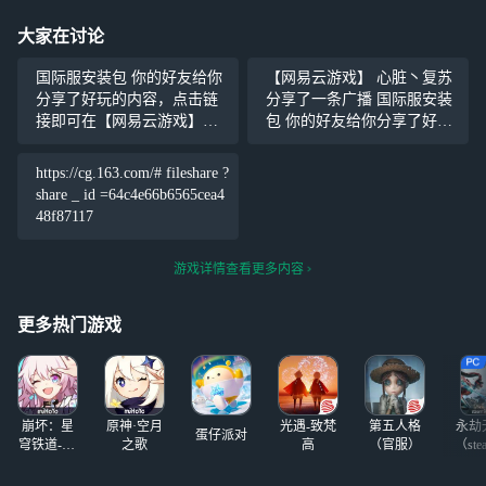
大家在讨论
国际服安装包 你的好友给你
【网易云游戏】 心脏丶复苏
分享了好玩的内容，点击链
分享了一条广播 国际服安装
接即可在【网易云游戏】内
包 你的好友给你分享了好玩
查看噢~ https://cg.163.com/#/
的内容，点击链接即可在
fileshare?share_id=64c4e66b65
【网易云游戏】内查看噢~ ht
https://cg.163.com/# fileshare ?
65cea448
tps://cg.163.com/#/fileshare?sh
share _ id =64c4e66b6565cea4
are
48f87117
游戏详情查看更多内容
更多热门游戏
崩坏：星
原神·空月
光遇-致梵
第五人格
永劫
蛋仔派对
穹铁道-4.4
之歌
高
（官服）
（ste
版本