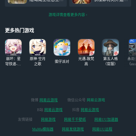
哈哈
昏迷不醒，原因不
营，雀部向您汇报
明。 只有在宇与
开服公测福利盘
游戏详情查看更多内容
宙的缝隙，昔日的
点，助力殿下更好
乱流中，才存有现
地建设大美广陵，
在的一线生机。
多彩绣衣楼。 完
更多热门游戏
鸣鸢啾啾，白兔茕
成系列任务，就送
茕。嗟怀淑女，伤
符传*65加【绝密
痛可愈？ 穿越千
密探】杨修。 全
载，能否拯救此
服预约奖励：使用
崩坏：星
原神·空月
光遇-致梵
第五人格
永劫
预约
蛋仔派对
穹铁道-4.4
之歌
高
（官服）
（ste
版本
微博
网易云游戏
微信公众号
网易云游戏
B站
网易云游戏
抖音
网易云游戏
友情链接
网易游戏
网易千千壁纸
网易UU加速器
MuMu模拟器
网易发烧游戏
网易UU远程