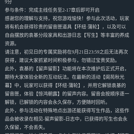
9分
参与条件：完成主线任务至2-17章后即可开启
感谢您的理解与支持，祝您游戏愉快！参与此次活动，玩家
将有机会获得珍贵的留音匣道具【环纽·蒲轮】，以及可以
自由摆放的袁基分段家具和出游日志【写生】等丰富的养成
资源。
请注意，初见日的专属奖励将在9月21日23:59之后无法再次
获得，建议大家抓紧时间积极参与，勿错过宝贵奖励。
此外，袁基的【留声留影】功能将在本次维护后正式开启，
期待大家体验全新的互动玩法。在最新的活动【阆苑秋光
暮】中，玩家可以获得【环纽·蒲轮】，并用它解锁袁基的
留音匣，体验【惊鸿朝露】的留声内容。留音会按顺序逐一
解锁，已解锁的内容会永久保存，方便随时回听。
此外，参与活动在特殊地点出游还能获得写生作品，这些作
品会被收录在相见-留声留影-日志中，已获得的写生也会永
久保留，不会丢失。