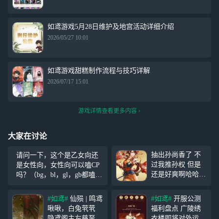
如鸢游戏5月28日维护及地宫活动详细介绍
2026/05/27 10:01
如鸢游戏甜糕制作流程与技巧详解
2026/07/17 15:01
游戏详情查看更多内容
大家在讨论
抽出孙尚香了 不
请问一下，这个是乙女向还
过我推孙权 但是
是女性向，女性向可以嗑CP
还是好爽啊哈哈哈
吗？（bg，bl，gl，gb都嗑
哈哈哈哈哈哈哈哈
点），如果是乙女就算了
哈哈哈哈哈哈哈哈
（因为比起自己谈更喜欢看
#如鸢#
仙殒 | 鸣鸢
#如鸢#
开服公测
哈哈哈哈哈哈哈哈
别人谈）
啾啾，白兔茕茕
福利盘点 广陵绣
哈哈哈哈哈哈哈哈
隐鸢阁主左慈至今
衣楼即将对外运