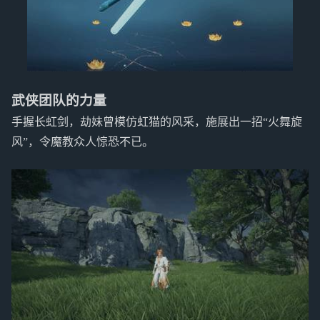
武侠团队的力量
手握长虹剑，劫妹曾模仿虹猫的风采，施展出一招“火舞旋
风”，令魔教众人惊恐不已。