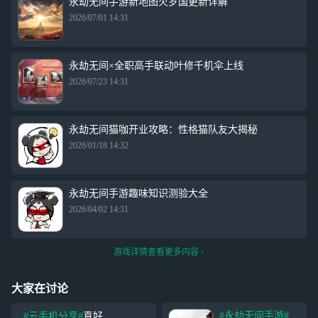
永劫无间手游新地图火罗国更新详解
2026/07/01 14:31
永劫无间×全职高手联动叶修千机伞上线
2026/07/23 14:31
永劫无间猫咖开业攻略：性格猫队友大揭秘
2026/01/18 14:32
永劫无间手游趣味知识测验大全
2026/04/02 14:31
游戏详情查看更多内容
大家在讨论
#永劫无间手游#
#云手机分享#
真好