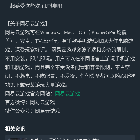
一起感受这些欢乐时刻吧！
【关于网易云游戏】
网易云游戏可在Windows、Mac、iOS（iPhone&iPad均覆
盖）、安卓、TV上运行，有千款手机游戏和3A大作电脑游
戏，深受玩家好评。 网易云游戏突破了端和设备的限制，
不用安装，即点即玩。用户可以在不同设备上游玩手机游戏
和电脑游戏，而且完全不受设备配置和容量限制，不占空
间，不耗电，不吃配置，不发烫，任何设备都可以随心所欲
地免下载安装游玩大量游戏。
网易云游戏官方网站：
网易云游戏
官方微博：网易云游戏
微信公众号：网易云游戏
相关资讯