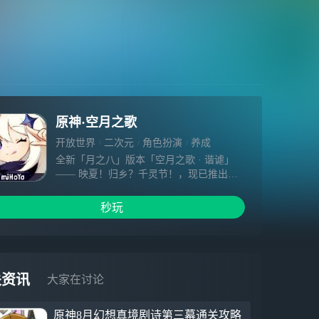
原神·空月之歌
开放世界
二次元
角色扮演
养成
全新「月之八」版本「空月之歌 · 谐谑」
—— 映夏！归乡？千灵节！，现已推出！
【新角色】桑多涅 「镜水析谬 · 桑多涅
(冰)」，愚人众十一执行官第七席，使用双
秒玩
手剑的五星冰元素角色。具备使队伍触发元
素反应——星超导的能力。 【新机制】元
素反应：星超导 「冰元素」触及「雷元
素」时，若满足特定条件，会引发特殊的
「星超导」反应，创造「星辉棱晶」，并将
关资讯
大家在讨论
其附近的区域短暂变换为奇妙的「极星辉
域」。 【新区域】杜南纳深坑、霜月 早在
原神8月幻想真境剧诗第三幕通关攻略
人之子尚未诞生于天空的襁褓前，大地上已