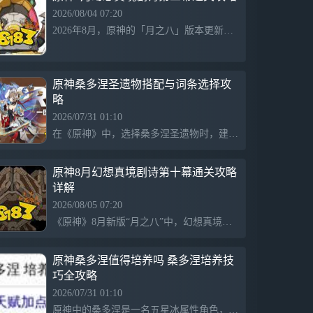
升起被霜之隅的古灵唤为「迪林巴巴尔」的
2026/08/04 07:20
三团银辉，晦朔始分，春秋继定，年岁渐
2026年8月，原神的「月之八」版本更新后，开启了新的幻想真境剧诗。第三幕「重拳出击鸭」的主要挑战为击破「重拳出击鸭」的白盾。开局时小鸭机关会攻击，造成感电伤害后可摧毁小鸭以解除其白盾，最佳输出期在瘫痪后。若进入第二次机制则难度增加。使用菲林斯的月感电队伍可有效应对挑战，提升通关效率。
有。如今，光阴去去，三团银辉只余其一…
【新活动】版本主题活动「映夏！归乡？千
灵节！」、阶段性活动「最终远射瞄准
线」、「悠悠律动舞力聚会」 千灵映影节
原神桑多涅圣遗物搭配与词条选择攻
到了，或许有很多精彩的映影正在热火朝天
略
地筹备！伴着夏日的微风，一起回枫丹看看
2026/07/31 01:10
吧！说不定能遇上许多老朋友呢？ 参与活
在《原神》中，选择桑多涅圣遗物时，建议优先使用影中沉凝的幻灭四件套，适用于持续站场输出，主词条为攻击力和暴击伤害。若缺少该套装，可以考虑饰金之梦四件套作为备选，适合反应体系搭配，主词条同样为攻击力，暴击伤害或暴击率稍低，但获取难度较小，适合作为过渡装备。
动，累积「场馆人气」，不仅能获得多种奖
励，还可以邀请「朗镜索真 · 夏洛蒂(冰)」
加入队伍并获得夏洛蒂衣装「赫尔洛克变奏
原神8月幻想真境剧诗第十幕通关攻略
曲」！ 【新衣装】星与烟帷的夜语、赫尔
详解
洛克变奏曲 全新茜特菈莉衣装「星与烟帷
2026/08/05 07:20
的夜语」、夏洛蒂衣装「赫尔洛克变奏曲」
开放获取。 【新武器】 限定五星武器「双
《原神》8月新版“月之八”中，幻想真境剧诗第十幕的核心在于水、雷、冰三种元素的配合。开幕角色包括夜兰等，特邀角色有阿蕾奇诺等。玩家需使用冰元素冻结机关，并用雷元素触发反应以高效通关。面对无相铁boss时，要在其低生命值或时间限制内击杀金色光环的守卫，以减少boss的抗性，找到最佳输出时机，确保在80秒内达成目标。
手剑 · 超越之匙」开放获取。 【千星奇域
更新】全新奇偶装扮、新大厅 「煦风缘
原神桑多涅值得培养吗 桑多涅培养技
海」活动颂愿开启，限定传说五星装扮「流
巧全攻略
彩缘海」开放获取； 「千星商城」限时上
新「宿灵星魔」、「蜜酿食谱」、「慵懒鲨
2026/07/31 01:10
鲨」等全新装扮开放获取； 「遗世海屿·明
原神中的桑多涅是一名五星冰属性角色，使用双手剑，主要定位为普攻重击主C，依赖星超导反应进行输出。其培养建议天赋优先升级普攻和元素爆发，推荐的过渡方案为9/8/8，毕业顶配方案为10/10/10，智识之冕应优先用于普攻天赋，战技资源可后期再升级。