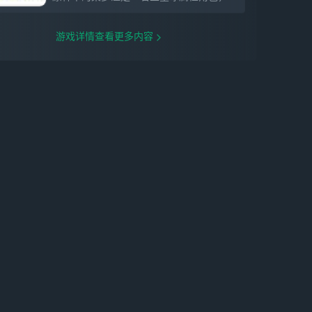
媚艳阳」公共大厅更新，全新个人大厅「遗
世海屿·湛蓝波光」可通过纪游获取。 【七
圣召唤更新】全新角色牌、全新行动牌 全
游戏详情查看更多内容
新角色牌、行动牌开放获取。 实际内容请
以游戏内为准