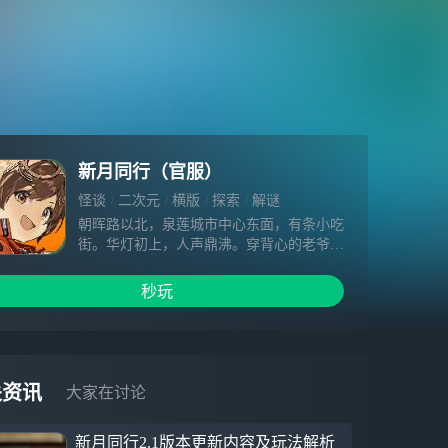
新月同行（官服）
怪谈
二次元
横版
探索
解谜
朝晖路以北，泉莲城市中心东面，有条小吃
街。华灯初上，人声鼎沸。穿背心的老爷爷
们摇着蒲扇，扯着嗓门催促摊主上菜。一铺
白布、一泼粉浆、一推刮板，一碟肠粉就魔
秒玩
术般变到桌上。锅气蒸腾，带眉毛的眼镜朦
朦胧胧。这是千秋每日最喜欢的时刻。“色
身指数异常，今天只能打包了，千秋。”“好
好好，守护这份平静就是超管局的使命嘛。
出发吧组长，您准备好了吗？”在超实体降
关资讯
大家在讨论
临，朝晖路化作废墟之前。
新月同行2.1版本更新内容及玩法解析