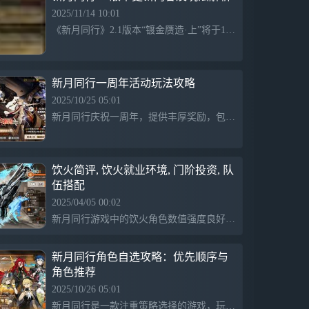
2025/11/14 10:01
《新月同行》2.1版本“镀金赝造·上”将于11月20日上线，带来新内容和更新，玩家可通过官方渠道了解详情，加入官方群组交流。
新月同行一周年活动玩法攻略
2025/10/25 05:01
新月同行庆祝一周年，提供丰厚奖励，包括凡尔纳和伊底本体等，玩家可以通过抽奖、任务和自选补充内容，团队简单易上手，适合新手体验，玩法简洁，鼓励玩家轻松入坑。
饮火简评, 饮火就业环境, 门阶投资, 队
伍搭配
2025/04/05 00:02
新月同行游戏中的饮火角色数值强度良好，自带多项增益，但需满增益对环境要求较高。投资门阶方面，1门为优化体验，4门适合追求高输出的玩家。饮火适合用于爬塔及特定团队组合，最佳搭配为折镜和楚衣，可选恒沙或骐骥作为替代，月白可提供额外增益。饮火的属性减益包括攻击、暴击、易伤和特殊防御降低。
新月同行角色自选攻略：优先顺序与
角色推荐
2025/10/26 05:01
新月同行是一款注重策略选择的游戏，玩家根据不同角色和卡池情况，优先选择资源和卡牌以提升竞争力，合理安排抽取顺序，结合条件进行优化策略。