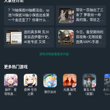
大家在讨论
常驻一百抽出了三
？70抽保底69抽都没出，up
金了 箩歌丝一命
池70保底50抽小保底出金第
真的强，常驻之光
一个金还歪了？你拿什么留
30发限定专武也到
人啊？我请问呢？开局强制
手了 直接等5.14更
玩四关连大厅都没看清楚？
送的真多啊 先30
今日，备受期待的
新（超级补偿
你这么黑我玩什么啊？一点
发自选伊蕾什安，
双视角×无限技能
爽!）
想玩下去心都没有了，可以
40发专武 又资源
连携ARPG手游
说我自己黑，但是我不接
箱自选了箩歌丝，
《黑色信标》公测
10发专武 武器50
正式定档2025年4
游戏详情查看更多内容
保底又不歪就是爽
月28日，即刻预约
但怎么限定40发还
即可解锁角色及限
不来...
定皮肤、养成资源
更多热门游戏
等丰厚奖励！来网
易云游戏免下载轻
松在线畅玩《黑色
信标》！ 你可以
崩坏：星
原神·空月
光遇-致梵
第五人格
永劫
通过网易云游戏轻
蛋仔派对
穹铁道-4.4
之歌
高
（官服）
（ste
松体验《黑色信
版本
标》。无需下载占
用存储空间，只需