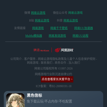
一键登录，随时随
地即可畅玩。网易
云游戏支持手机
微博
网易云游戏
微信公众号
网易云游戏
（安卓和iOS）、P
C（网页及客户
B站
网易云游戏
抖音
网易云游戏
端，提供模拟器般
友情链接
网易游戏
网易千千壁纸
网易UU加速器
的体验，兼容Mac
和Windows操作系
MuMu模拟器
网易发烧游戏
网易UU远程
统）以及电视等三
种游戏方式，真正
实现即开即玩，非
常便捷。快来试试
吧！
公司简介
-
客户服务
-
网易云游戏隐私政策及儿童个人信息保护规则
-
网易游戏
-
联系我们
-
商务合作
-
加入我们
网易公司版权所有 ©1997-2026
网络游戏行业防沉迷自律公约
点击查看家长关爱平台 >
ICP备案：粤B2-20090191-18
黑色信标
免下载云玩/不占内存/不吃配置