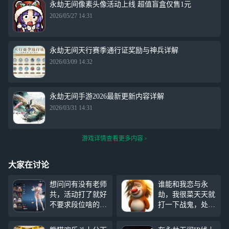
永劫无间像素头像活动上线 超值盲盒仅售1元
2026/05/27 14:31
永劫无间天行赛季通行证奖励与神兵详解
2026/03/09 14:32
永劫无间手游2026最新更新内容详解
2026/03/31 14:31
游戏详情查看更多内容
大家在讨论
想问问有没有老师
谁能和我恋与永
共，活动打了就好
劫，我很菜天天就
不要求段位啥的，
打一下战鬼，处个
雅典娜下周或者下
对象呗 我五年级
下周会入，过年会
是卫生员 算个官