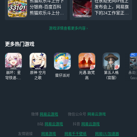
熊猫欢乐斗上分下
在永劫无间IP线上
抽福桃，然后神品
不会给你丢脸 谈
分银商-百度百科
发布会上，网易旗
头发也是 决定慢
过两次恋爱 虽然
熊猫欢乐斗上分下
下的24工作室正式
慢入手的。有殷紫
我还小 但我爱
分银商 {33101} 游
宣布，备受期待的
萍顾清寒的伴生，
你，和我在一起三
戏鼓励玩家组队
武侠吃鸡手游——
s2赛季金全，女角
天饿九顿，玩永劫
游戏详情查看更多内容
（最多4人）参与
永劫无间手游将于
色 除了妖刀姬都
你在前面打我在后
派对，实时语音交
7月25日正式公
有好看衣服
面偷偷蓄力请你吃
流让协作闯关或互
测。这款经历两年
更多热门游戏
处决
相“使绊”充满欢
多打磨的“动作竞
乐。游戏大厅设计
技，只此一家”的
成一个大型的互动
竞技手游首次曝光
广场，玩家可以
后，全网预约量已
崩坏：星
原神·空月
光遇-致梵
第五人格
永劫
突破3000万，即将
蛋仔派对
穹铁道-4.4
之歌
高
（官服）
（ste
迎来公测。对于设
版本
备内存空间不足的
玩家，想了解永劫
无间有没有在线
玩？有没有网页
版？永劫无间虽然
微博
网易云游戏
微信公众号
网易云游戏
没有网页版，但这
里推荐一个通过云
B站
网易云游戏
抖音
网易云游戏
玩实现免下载在线
友情链接
网易游戏
网易千千壁纸
网易UU加速器
游玩的方法。想来