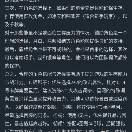
其次，在角色的选择上，如果你的能量充足且能确保生存，
推荐使用群攻角色，如净天和吧唧春（适合新手玩家），以
及千秋等。
对于那些能量不足或面临生存压力的情况，辅助角色是一个
理想的选择，月白、荔倾和结等角色能够提供良好的支持。
最后，盾牌角色也是不可或缺的，金桂是首推的选择，其次
可以考虑巧手、巫和银峰等角色，他们可以为团队提供额外
的保护。
总之，合理的角色搭配与选择将有助于提升游戏的生存能力
与战斗力。1. 碎银子：优先选择2+2的攻击属性，针对3、4
号卡牌需要星河，建议洗练8个大攻击词条，星河的特殊词
条需要消耗血量来提升攻击力，其他可以选择暴击或速度词
条，以确保速度超过朝颜。 时曦：推荐使用4言弹/4星河，
尽量选择百爆的词条。 梧桐：使用4无主，优先提升暴击属
性，暴击值越高越好。 朝颜：搭配4圣殿/4毛球，后期强化
后生存能力有保障，可以考虑更换为2+初能。 天星：选择4