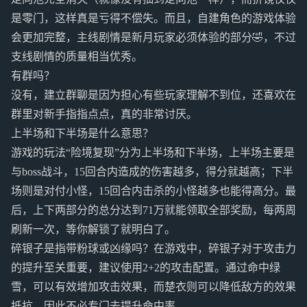
是零门，这样真是亏得不偿失。而且，自建角色的游戏体验
会更加完整，主线剧情是新月玩家必须体验的部分🤣，不过
支线剧情的质量相当优秀。
有群吗？
没有，建立群聊是因为担心有些玩家理解不到位，还喜欢在
群里对新手指指点点，真的非常讨厌。
上半场和下半场是什么意思？
游戏的玩法“险境复现”分为上半场和下半场，上半场主要是
与boss战斗，15回合内造成的伤害越多，得分就越高；下半
场则是对付小怪，15回合内击杀的小怪越多也能得高分。最
后，上下两部分的总分达到71万就能领取全部奖励，每两周
刷新一次，等你解锁了就明白了。
碎银子是指带粉球或凶缘吗？在游戏中，碎银子对于攻击力
的提升至关重要，建议使用2+2的攻击配置。通过命中绿
雪，可以有效增加攻击效果，而楚衣则可以降低敌方的效果
抵抗，因此不必专门去提升命中率。