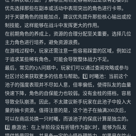
优先选择那些在副本或活动中表现突出的角色进行卡带。
对于关键角色的技能加点，建议优先提升那些核心输出或控
制技能，这样能够在战斗中发挥更大的作用。
在前期角色的养成上，资源的合理分配至关重要。选择几位
主力角色进行培养，避免资源浪费。
在游戏过程中，玩家还需注意一些容易踩雷的区域，例如过
于追求某些稀有角色，可能会导致整体战力不足。
最后，常见的QA问题中，玩家们可以通过查阅攻略或参与
社区讨论来获取更多的信息与帮助。1️⃣ 时曦池：当前这个
池子的强度表现并不尽如人意，倍率偏低，使得队友的血量
快速下降，角色的自保能力也较弱。没有金桂的搭档，容易
导致全队崩溃。因此，不太建议新手玩家在此池子中投入大
量的抽卡资源。值得注意的是，这个池子在抽满200次后，
可以在商店兑换一只时曦，而该池子的保底计算是独立的。
2️⃣ 鹿游池：在上半阶段没有折镜作为副C时，能够为队友
提供能量回复，并具备一定的小怪处理能力。如果是在饮火