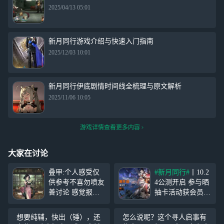
2025/04/13 05:01
新月同行游戏介绍与快速入门指南
2025/12/03 10:01
新月同行伊底剧情时间线全梳理与原文解析
2025/11/06 10:05
游戏详情查看更多内容
大家在讨论
叠甲:个人感受仅
#新月同行#
丨10.2
供参考不喜勿喷友
4公测开启 参与晒
善讨论 感觉报
抽卡活动获会员奖
玩……目前感觉e
励！ 活动时间：1
mm 剧情节奏不知
0月23日-11月6日
想要纯辅，快出（锤），还
怎么说呢？这个寻人启事有
所云，没什么让人
活动规则与奖励：