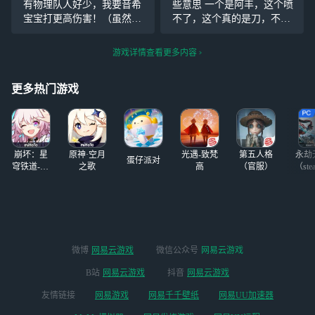
有物理队人好少，我要音希
些意思 一个是阿丰，这个喷
看下去的欲望，没
①带
#新月同行#
宝宝打更高伤害！（虽然知
不了，这个真的是刀，不过
有紧迫感和代入
【话题】进行发
道官方不会理我——再交个
这次剧情算是有了一点点的
感，战斗界面乱乱
帖，【晒出自己抽
友吧）
好向，传影，代表阿丰为他
游戏详情查看更多内容
的 说起战斗界面
卡截图】，云云将
的父母剪了一封窗花 还有一
就延伸到整体
随机抽取3位友友
个是结啊，我这才注意到，
了，，感觉大部分
获
更多热门游戏
结被抓去做实验的时候太小
色调都很一致
了，
崩坏：星
原神·空月
光遇-致梵
第五人格
永劫
蛋仔派对
穹铁道-4.4
之歌
高
（官服）
（ste
版本
微博
网易云游戏
微信公众号
网易云游戏
B站
网易云游戏
抖音
网易云游戏
友情链接
网易游戏
网易千千壁纸
网易UU加速器