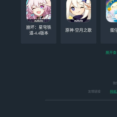
崩坏：星穹铁
原神·空月之歌
蛋
道-4.4版本
展开查
云电脑-Steam夏促
逆水寒
微
永劫无间（steam）
启动
版本
友情链接
网易