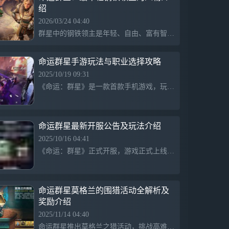
绍
2026/03/24 04:40
群星中的钢铁领主是年轻、自由、富有智慧的角色，她在关键时刻提出创新方案，带来转机，展现非凡影响力，激励伙伴勇往直前。
命运群星手游玩法与职业选择攻略
2025/10/19 09:31
《命运：群星》是一款首款手机游戏，玩家可自由切换视角，在浩瀚宇宙中体验沉浸式射击乐趣。游戏提供猎人和术士两种职业，猎人专注远程精准输出，适合狙击；术士则擅长控场和辅助，能吸附敌人和快速清场，适合团队合作。
命运群星最新开服公告及玩法介绍
2025/10/16 04:41
《命运：群星》正式开服，游戏正式上线，玩家可以开始体验这款科幻策略游戏的精彩内容。
命运群星莫格兰的围猎活动全解析及
奖励介绍
2025/11/14 04:40
命运群星推出莫格兰之猎活动，挑战高难度副本，限时完成积分目标可获丰厚奖励，包括珍稀武器和限时聊天框皮肤，鼓励玩家组队参与，活动于11月14日至22日举行，战队等级71级以上方可参加。