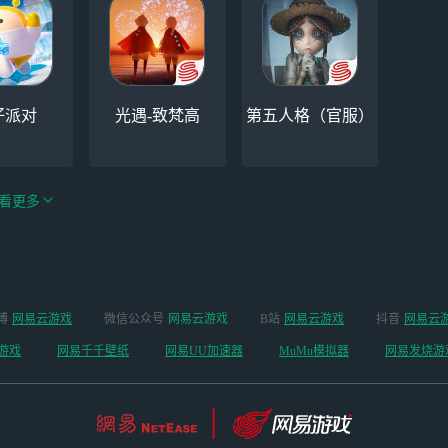
仔派对
光遇-致梵高
第五人格（官服）
看更多
手游（全新
博
网易云游戏
微信公众号
网易云游戏
B站
网易云游戏
抖音
网易云
云手机
阴阳师
开启 ）
游戏
网易千千壁纸
网易UU加速器
MuMu模拟器
网易发烧游