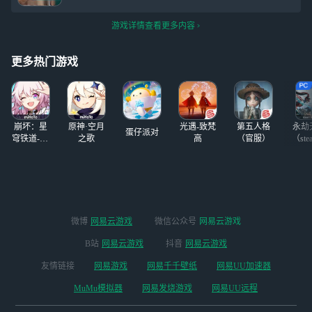
游戏详情查看更多内容
更多热门游戏
崩坏：星
原神·空月
光遇-致梵
第五人格
永劫
蛋仔派对
穹铁道-4.4
之歌
高
（官服）
（ste
版本
微博
网易云游戏
微信公众号
网易云游戏
B站
网易云游戏
抖音
网易云游戏
友情链接
网易游戏
网易千千壁纸
网易UU加速器
MuMu模拟器
网易发烧游戏
网易UU远程