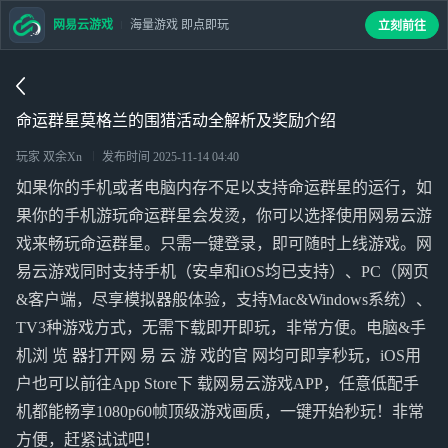
网易云游戏
海量游戏 即点即玩
立刻前往
命运群星莫格兰的围猎活动全解析及奖励介绍
玩家 双余Xn
发布时间
2025-11-14 04:40
如果你的手机或者电脑内存不足以支持命运群星的运行，如
果你的手机游玩命运群星会发烫，你可以选择使用网易云游
戏来畅玩命运群星。只需一键登录，即可随时上线游戏。网
易云游戏同时支持手机（安卓和iOS均已支持）、PC（网页
&客户端，尽享模拟器般体验，支持Mac&Windows系统）、
TV3种游戏方式，无需下载即开即玩，非常方便。电脑&手
机浏 览 器打开网 易 云 游 戏的官 网均可即享秒玩，iOS用
户也可以前往App Store下 载网易云游戏APP，任意低配手
机都能畅享1080p60帧顶级游戏画质，一键开始秒玩！非常
方便，赶紧试试吧！