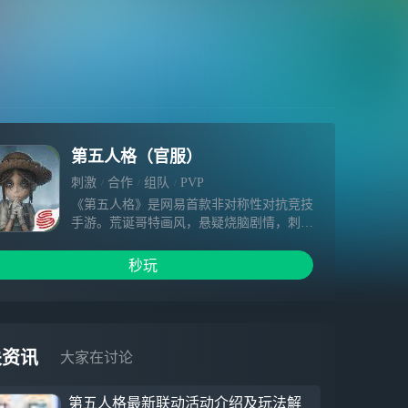
第五人格（官服）
刺激
合作
组队
PVP
《第五人格》是网易首款非对称性对抗竞技
手游。荒诞哥特画风，悬疑烧脑剧情，刺激
的1V4对抗玩法，都将给玩家带来全新的游
戏体验。玩家将扮演侦探奥尔菲斯，在收到
秒玩
一封神秘的委托信后，进入恶名昭著的庄园
调查一件失踪案。在进行证据调查过程中，
玩家扮演的奥尔菲斯将采用演绎法，对案情
进行回顾。在案情回顾时，玩家可以选择扮
演监管者或求生者，展开激烈的对抗。而在
关资讯
大家在讨论
调查的过程，无限接近事实时，却发现越来
越不可思议的真相。
第五人格最新联动活动介绍及玩法解