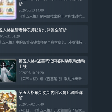
析
2026/06/13 14:00
《第五人格》是网易推出的非对称性对抗竞技手游，采用荒诞哥特画风和悬疑剧情，结合1v4对抗玩法，为玩家带来独特体验。玩家将扮演记者爱丽丝·德罗斯，接到神秘邀请函后进入欧利蒂丝庄园进行调查，通过演绎法回顾真相，选择监管者或求生者角色与对手展开激烈对抗，最终揭开令人意想不到的秘密。
五人格监管者钟表师技能与背景全解析
6/07/31 01:20
《第五人格》中的监管者钟表师是个身材瘦长、外貌独特的角色，背景故事源于其贵族家庭与钟表技艺。他的武器为手杖，普攻时造成1点伤害。其核心技能是“记忆力”，可以在特定时间内使用，消耗记忆力进行记录与回放。记忆模式下，时刻变换与求生者互动会消耗其记忆力，增强游戏策略。
第五人格×盗墓笔记禁婆时装联动活动
上线
2026/07/10 01:20
《第五人格》与《盗墓笔记》联动推出新时装“渔女-禁婆”，将于7月16日上线。玩家可通过参与活动兑换时装，无需抽取精华。新时装展现出暗黑美学，渔女的造型变化引发玩家热议，游戏魅力持续吸引更多关注。活动期间，玩家可在指定地图中体验“水中怨魂”的全新场面，期待铁三角的集结与互动。
第五人格最新更新内容及角色调整详
解
2026/07/02 07:40
7月1日，《第五人格》开发组回应了玩家反馈的热门问题，确认渔女不会上线正式服，作曲家和鹿头钩子经过调整，牛仔在平衡更新中加强。赛前求生者队伍聊天功能暂未上线，自定义按键功能将解决卡顿问题。物品上锁功能和协会聊天功能获得优化。此外，官方计划在合适时机推出国际服赛事头像，明确下半年剧情资料片的新角色并非雕刻家。