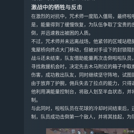
激战中的牺牲与反击
在激烈的对抗中，咒术师一度陷入僵局，最终啦
是，能量得到了缓慢恢复，为队伍争取了宝贵的
倒，并迅速救出被困的人质。
不过，咒术师并未远离战场，他紧邻的区域站稳
鬼屋桥向终点大门移动，但被对手设下的封锁阻
战斗还未结束，队友借助能量再次击倒啦啦队员
寻找救援机会时，决定先去木马附近的箱子中取
伤害，成功救出队友，同时继续坚守阵地，试图
由于放弃了护腕，佣兵失去了拉点的能力，只得
他利用满能量控制台，将敌人划至半血状态，并
制。
与此同时，啦啦队员在花球的冷却时间结束后，
制，队员成功击倒第一个敌人，并将其挂起，为