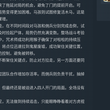
来了拖延对局的机会，避免了门的提前开启。可
局势变得更加困难。马孩则试图修复活木马，这是
骤增。
能，在不同时间段对马孩和佣兵分别完成击倒，试
及时捡起尸体，局势仍然充满变数。整场战斗考验
中，咒术师成功利用猴子确保了对啦啦的持续压
，将点位迅速拉到鬼屋废墟，成功架住关键位置，
的控制，避免被转移。
不断架住关键点，防止对方拉走，另一方面还要同
过团队合作增加存活率。而佣兵则负责干扰，抽掉
，但最终还是被迫进入四人开门的局面。全场没有
足，无法做到持续追击，只能眼睁睁看着对方虎视