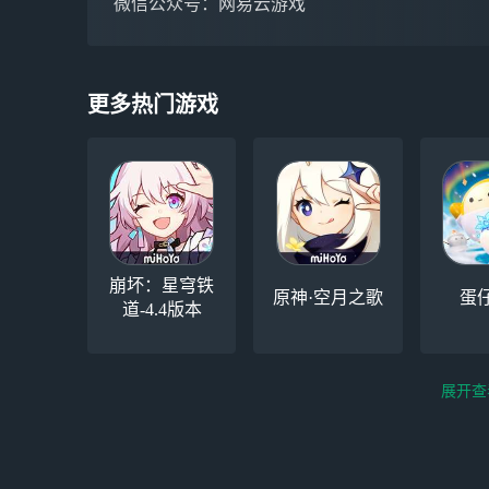
微信公众号：网易云游戏
更多热门游戏
崩坏：星穹铁
原神·空月之歌
蛋
道-4.4版本
展开查