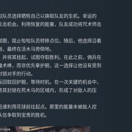
啦队员选择牺牲自己以换取队友的生机。幸运的
反击机会。利用恢复的能量，队友成功将咒术师击
脚跟，阻止啦啦队员转移点位。随后，他选择沿着
挡，最终在活木马旁倒地。
，并将其挂起，试图夺取胜利。在此之前，佣兵在
魔术棒，而非优先拿护腕，这一选择让他没有受到
封锁对手的行动。
返回取回护腕，等待时机。在一次关键的机会中，
将其封锁在死木马的区域内，形成了对敌人的压
迅速利用花球前往起点。那里的能量未被敌人控
队伍争取到宝贵的胜机。