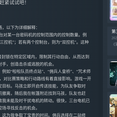
赶紧试试吧！
语，以下为详细解释：
第
控制台对某一台密码机的控制范围内的控制数量。例
202
三控机”；若有两个控制台，则为“双控机”。这种
者封锁在特定区域内，限制其行动自由，从而达到
对手，创造击杀或逃脱的机会。
例如“啦啦队员终点站”、“佣兵人皇桥”、“咒术师
同，对比赛策略和行动路线有着直接影响。游戏一开
定目标。马孩立即开启传送技能，为队友争取时
前撤离，随后我在帐篷附近找到马孩，队友也赶
致我未能及时干扰电机的转动。很快，三台电机已
控场寻找反击的机会。
，这为我争取了宝贵的时间。佣兵选择在二站修