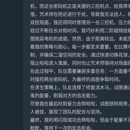
机，而这台密码机正是关键的三控机点，给我带
惜，咒术师在附近进行干扰，导致我无法挂人，
双控局面，我还得同时管理另一台三控机，压力
经过不断拉长对局时间，我巧妙利用二阶超频技
图拖延电机的进度。然而，由于距离较远，未能
着我的策略与耐心，每一步都至关重要。在比赛
制，并确保二溜空间的安全。通过快速切换花球
阻止啦啦进入鬼屋，同时也让咒术师保持对场面
在此过程中，队伍需要兼顾多重任务：一方面要
时操控两台密码机，为最终的逃脱争取时间。
在求生策略上，队友选择了修复活木马，试图通
鬼的能量，削弱对方的追击能力。
尽管我在最后时刻奋力击倒啦啦，试图扭转局势
人被挂，展现了团队的配合与坚持。
最终，我利用闪现成功击倒啦啦，但由于能量不
眈眈，等待下一次的反击机会。