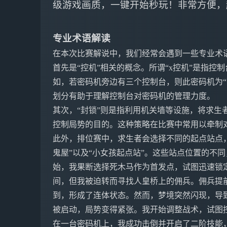
级游戏画质，一键开始秒玩！非常方便，
专业术语解读
在本次比赛解说中，我们经常会遇到一些专业术
首先是“控机”相关的概念。所谓“x控机”是指
如，若密码机旁边有三个控制台，则此密码机为“
划分有助于理解控制台对密码机的管理力度。
其次，“封锁”则是指利用机关墙等设施，将求生
控制局势的目的。这种策略在比赛中常用以牵制
此外，排位赛中，求生者会选择不同的起点站点，
鬼屋”以及“小女孩起点站”。这些站点位置的不
始，我果断选择死木马作为首发点，试图迅速锁
间，但我被迫转而寻找人皇桥上的佣兵。佣兵提
到，形成了连体状态。然而，梦境突然闪现，导
被启动，局势变得紧张。我开始调整战术，试图
在一台密码机上，我成功击倒并开启了二阶技能