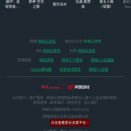
崩坏：星
原神·空月
光遇-致梵
第五人格
永劫
蛋仔派对
穹铁道-4.4
之歌
高
（官服）
（ste
版本
微博
网易云游戏
微信公众号
网易云游戏
B站
网易云游戏
抖音
网易云游戏
友情链接
网易游戏
网易千千壁纸
网易UU加速器
MuMu模拟器
网易发烧游戏
网易UU远程
公司简介
-
客户服务
-
网易云游戏隐私政策及儿童个人信息保护规则
-
网易游戏
-
联系我们
-
商务合作
-
加入我们
网易公司版权所有 ©1997-2026
网络游戏行业防沉迷自律公约
点击查看家长关爱平台 >