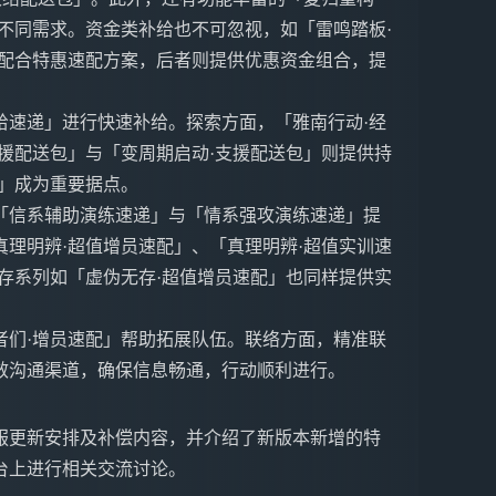
不同需求。资金类补给也不可忽视，如「雷鸣踏板·
者配合特惠速配方案，后者则提供优惠资金组合，提
给速递」进行快速补给。探索方面，「雅南行动·经
援配送包」与「变周期启动·支援配送包」则提供持
」成为重要据点。
「信系辅助演练速递」与「情系强攻演练速递」提
理明辨·超值增员速配」、「真理明辨·超值实训速
存系列如「虚伪无存·超值增员速配」也同样提供实
者们·增员速配」帮助拓展队伍。联络方面，精准联
效沟通渠道，确保信息畅通，行动顺利进行。
的停服更新安排及补偿内容，并介绍了新版本新增的特
台上进行相关交流讨论。