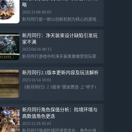
略
2025/11/06 00:03
新月同行是一款以创新机制为核心的游戏，采用特殊的伤害结算方式，通过滚雪球般的伤害累积实现高爆发。游戏中，玩家需合理运用伤害计算和策略，充分利用增伤、克制等属性，实现最大化输出，展现丰富多样的战斗体验。
新月同行：净天装束设计缺陷引发玩
家不满
2025/04/16 00:15
新月同行游戏中的净天装束重做受到玩家强烈不满，认为新装束远不如同期的五星和六星装束，且角色立绘的改动引发争议。女角色皮肤露出过多，男角色皮肤也存在问题，造成玩家对游戏的不满与失望。尽管玩家积极发声，却未获得回应，感到无力和失去继续玩下去的意义，担忧游戏未来的发展。
新月同行2.1版本更新内容及玩法解析
2025/11/14 10:01
《新月同行》2.1版本“镀金赝造·上”将于11月20日上线，带来新内容和更新，玩家可通过官方渠道了解详情，加入官方群组交流。
新月同行角色保值分析：险境环境与
高数值角色更迭
2025/11/26 05:01
新月同行强调险境环境常态化，角色价值高度波动，角色保值不可靠，版本变化频繁导致角色被爆，限定角色在对单环境中优势明显，但也存在变数，高数值角色易被取代，环境不断变化使角色策略多样。