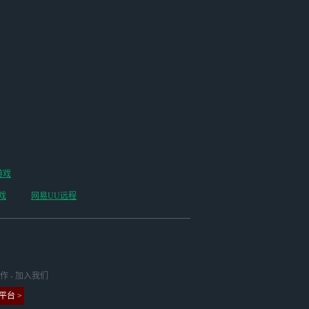
游戏
戏
网易UU远程
作
-
加入我们
台 >