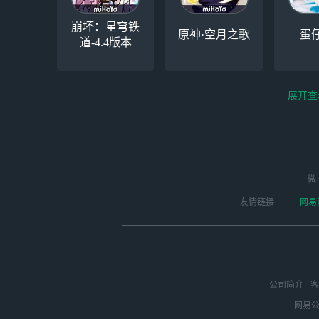
崩坏：星穹铁
原神·空月之歌
蛋
道-4.4版本
展开查
云电脑-Steam夏促
逆水寒
微
永劫无间（steam）
启动
版本
友情链接
网易
公司简介
-
客
网易公司