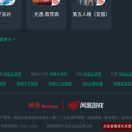
仔派对
光遇-致梵高
第五人格（官服）
看更多
手游（全新
博
网易云游戏
微信公众号
网易云游戏
B站
网易云游戏
抖音
网易云
云手机
阴阳师
开启 ）
游戏
网易千千壁纸
网易UU加速器
MuMu模拟器
网易发烧游
户服务
-
网易云游戏隐私政策及儿童个人信息保护规则
-
网易游戏
-
联系我们
-
商务合
版权所有 ©1997-2026
网络游戏行业防沉迷自律公约
点击查看家长关爱平