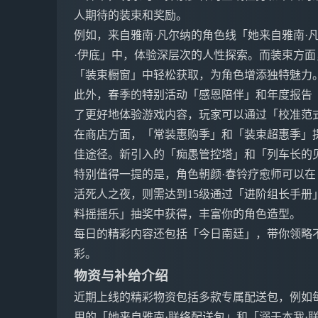
人期待的装束和奖励。
例如，来自雅南·凡尔纳的角色线「她来自雅南·
·伊底」中，体验深层次的人性探索。而装束方面
「装束橱窗」中轻松获取，为角色增添独特魅力
此外，春季的特别活动「感恩陪伴」和年度报告
了更好地体验游戏内容，玩家可以通过「校准范
在商店方面，「常装惠购季」和「装束超惠季」
佳途径。新引入的「痴愚管控塔」和「列车长的
特别值得一提的是，角色朝颜·春铃疗愈师可以在
活死人之夜，则需达到15级通过「进阶组长手册」
料摇摇乐」抽奖中获得，丰富你的角色造型。
每日的精彩内容还包括「今日南廷」，带你领略
彩。
物资与补给介绍
近期上线的精彩物资包括多款专属配送包，例如
用的「她来自雅南·联络配送包」和「溺于本我·