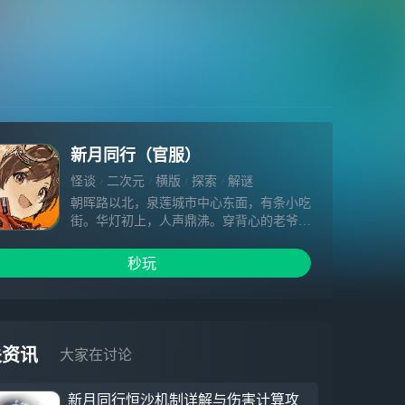
新月同行（官服）
怪谈
二次元
横版
探索
解谜
朝晖路以北，泉莲城市中心东面，有条小吃
街。华灯初上，人声鼎沸。穿背心的老爷爷
们摇着蒲扇，扯着嗓门催促摊主上菜。一铺
白布、一泼粉浆、一推刮板，一碟肠粉就魔
秒玩
术般变到桌上。锅气蒸腾，带眉毛的眼镜朦
朦胧胧。这是千秋每日最喜欢的时刻。“色
身指数异常，今天只能打包了，千秋。”“好
好好，守护这份平静就是超管局的使命嘛。
出发吧组长，您准备好了吗？”在超实体降
关资讯
大家在讨论
临，朝晖路化作废墟之前。
新月同行恒沙机制详解与伤害计算攻