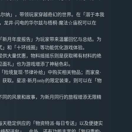
凡尔纳」，带领玩家穿越奇幻的世界。在「溺于本我
，龙井·闪电的华尔兹与梧桐·魔法☆庙祝可以在
。
「新月年度报告」为玩家带来温馨回忆与总结。为
式」和「十环线圈」等功能优化游戏体验。
提供大量优惠，物料摇摇乐则是获取稀有材料的绝
见面礼」也为游戏增添了神秘色彩。
「险境复现·节律补给」中购买相关物品；而家泉·
获取。星凉·新月only的限定装束，则可以在「物
不同的风景和故事，为新月同行的旅程增添无限精
每天稳定供应的「物资特派·每日专送」以及便捷实
联络配送包」。此外，还有功能丰富的「复归重构·