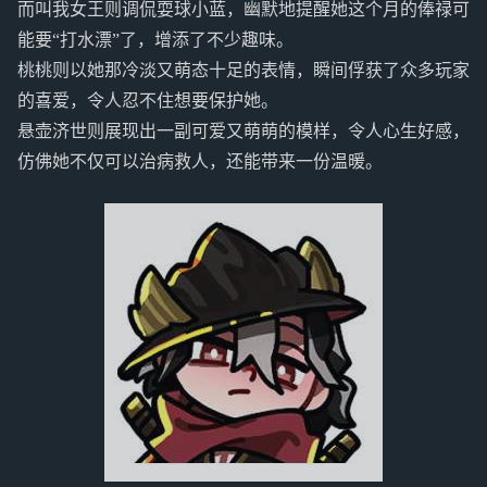
而叫我女王则调侃耍球小蓝，幽默地提醒她这个月的俸禄可
能要“打水漂”了，增添了不少趣味。
桃桃则以她那冷淡又萌态十足的表情，瞬间俘获了众多玩家
的喜爱，令人忍不住想要保护她。
悬壶济世则展现出一副可爱又萌萌的模样，令人心生好感，
仿佛她不仅可以治病救人，还能带来一份温暖。