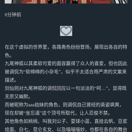
6分钟前
在这个虚拟的世界里，各路角色纷纷登场，展现出各自的特
色。
九尾神狐以其柔软可爱的面容赢得了众人的喜爱，但也因此
被调侃为“软绵绵的小杂毛”，似乎不太适合用严肃的文案来
描述。
剑仙则对九尾神狐的调侃回应以一句淡淡的“呵…”，显得既
无奈又幽默。
而被昵称为aaa劫妹的角色，则调侃自己曾经的英姿飒爽，
现在却被“坐忘道”这个顶号所取代，让人忍俊不禁。
其他角色如桃桃、叫我刘公子、耍球小蓝、直挂云帆、豆浆
烩面、白七、昆仑玄女、以及喵喵喵妙，也都在各自的舞台