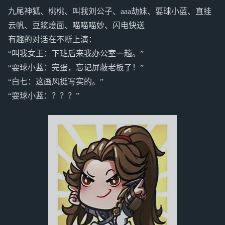
九尾神狐、桃桃、叫我刘公子、aaa劫妹、耍球小蓝、直挂
云帆、豆浆烩面、喵喵喵妙、闪电快送
有趣的对话在不断上演：
“叫我女王：下班后来我办公室一趟。”
“耍球小蓝：完蛋，忘记屏蔽老板了！”
“白七：这画风挺写实的。”
“耍球小蓝：？？？”