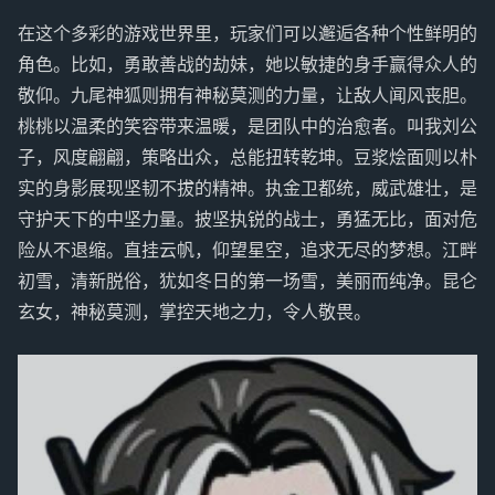
在这个多彩的游戏世界里，玩家们可以邂逅各种个性鲜明的
角色。比如，勇敢善战的劫妹，她以敏捷的身手赢得众人的
敬仰。九尾神狐则拥有神秘莫测的力量，让敌人闻风丧胆。
桃桃以温柔的笑容带来温暖，是团队中的治愈者。叫我刘公
子，风度翩翩，策略出众，总能扭转乾坤。豆浆烩面则以朴
实的身影展现坚韧不拔的精神。执金卫都统，威武雄壮，是
守护天下的中坚力量。披坚执锐的战士，勇猛无比，面对危
险从不退缩。直挂云帆，仰望星空，追求无尽的梦想。江畔
初雪，清新脱俗，犹如冬日的第一场雪，美丽而纯净。昆仑
玄女，神秘莫测，掌控天地之力，令人敬畏。