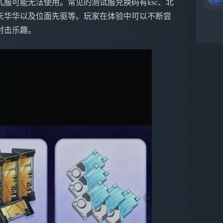
服可能无法使用。常见的测试服兑换码有ksc、北
天华华以及位面先驱等。玩家在体验中可以不断尝
射击乐趣。