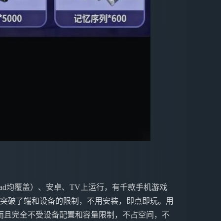
ne&iPad均覆盖）、安卓、TV上运行，有千款手机游戏
戏突破了端和设备的限制，不用安装，即点即玩。用
而且完全不受设备配置和容量限制，不占空间，不