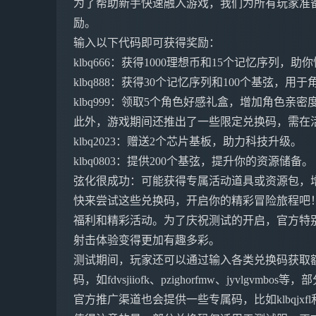
为了帮助新手快速融入游戏，我们为所有玩家准
励。
输入以下代码即可获得奖励：
klbq666：获得1000理想币和15个记忆序列，
klbq888：获得30个记忆序列和100个基弦，
klbq999：领取5个角色好感礼盒，增加角色亲
此外，游戏期间还推出了一些限定兑换码，需在
klbq2023：赠送2个芯片基板，助力科技升级。
klbq0803：提供200个基弦，提升你的资源储备。
弦化很成功：可能获得专属活动道具或资源包，
快来尝试这些兑换码，开启你的精彩冒险旅程吧
福利和精彩活动。为了庆祝测试的开启，官方特
射击体验变得更加有趣多彩。
测试期间，玩家还可以通过输入各类兑换码获取
码，如fdvsjiiofk、pzighorfmw、jyvl
官方推广渠道也会提供一些专属码，比如klbqjxfl和kal