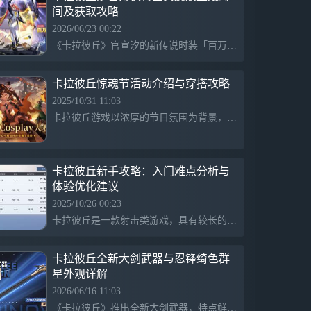
间及获取攻略
2026/06/23 00:22
《卡拉彼丘》官宣汐的新传说时装「百万伏特宝贝」将于6月30日上线，外观设计为超级英雄紧身衣，体现汐自信张扬的形象。该时装在建模、特效与专属出场动画上有全面升级，配套技能特效显著提升，增加了收藏价值。玩家需提前准备资源，以便在更新后购买，错过上线周期后暂无返场时间。
卡拉彼丘惊魂节活动介绍与穿搭攻略
2025/10/31 11:03
卡拉彼丘游戏以浓厚的节日氛围为背景，玩家参与惊魂节活动，展示超弦体的节日装扮和创意穿搭，通过互动评论获得奖励，体验节日狂欢和个性表达。
卡拉彼丘新手攻略：入门难点分析与
体验优化建议
2025/10/26 00:23
卡拉彼丘是一款射击类游戏，具有较长的战斗时间和高机动性，玩家需熟悉技能、地图和枪械，游戏难度较高，新手体验可能较差，缺乏新手保护机制，适合有fps手游基础的玩家。
卡拉彼丘全新大剑武器与忍锋绮色群
星外观详解
2026/06/16 11:03
《卡拉彼丘》推出全新大剑武器，特点鲜明，攻击速度较慢但单发伤害高，配有独特的冲刺与重击动作，带来新颖的战斗体验。同时，传说外观「忍锋 - 绮色群星」正式上线，具有浓厚的氛围感。持有「忍锋 - 虹曜之刃」的玩家可在限时礼包中获得此外观，礼包开放时间为2026年6月23日至7月21日。