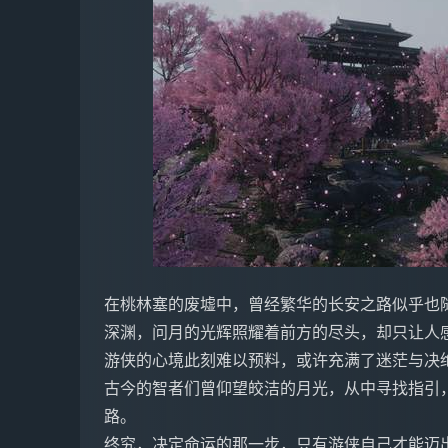
在桃林塞的废墟中，曾经繁华的长安之路似乎也
深渊，问月的光辉照耀着前方的尽头，却只让人
游侠的心境此刻难以预料，或许充满了迷茫与决
古今的智者们曾仰望皎洁的月光，从中寻找指引
路。
终究，决定命运的那一步，只有游侠自己才能迈