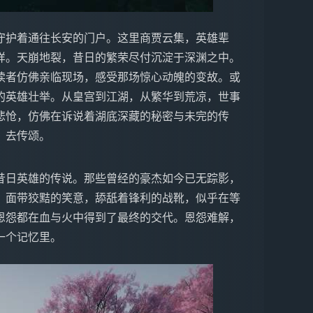
守护着通往长安的门户。这里商贾云集，英雄辈
样。天崩地裂，昔日的繁荣尽付沉淀于深渊之中。
读者仿佛亲临现场，感受那场惊心动魄的变故。或
的英雄壮举。从皇宫到江湖，从繁华到荒凉，世事
悲怆，仿佛在诉说着湖底深藏的秘密与未完的传
，去传颂。
昔日英雄的传说。那些曾经的豪杰如今已无踪影，
，面带狡黠的笑意，舔舐着锋利的战靴，似乎在等
恩怨都在血与火中得到了最终的交代。恩怨难解，
一个记忆里。