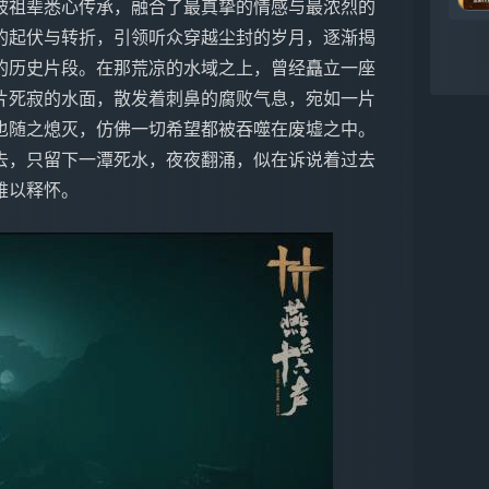
被祖辈悉心传承，融合了最真挚的情感与最浓烈的
的起伏与转折，引领听众穿越尘封的岁月，逐渐揭
的历史片段。在那荒凉的水域之上，曾经矗立一座
片死寂的水面，散发着刺鼻的腐败气息，宛如一片
也随之熄灭，仿佛一切希望都被吞噬在废墟之中。
去，只留下一潭死水，夜夜翻涌，似在诉说着过去
难以释怀。