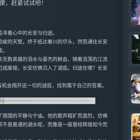
便，赶紧试试吧！
追寻着心中的长安与归途。
险峻的天堑。终于抵达秦川的尽头，然而通往长安
波。
来无数英雄的泪水与豪杰的鲜血，随着浩荡的江流
已成废墟，长安仿佛沉入了湖底。归途在哪？长安
有机会揭开这一切的谜底，找到属于自己的答案。
了周围的平静与宁谧。他的歌声粗犷而激烈，仿佛
那不是普通的湖水呢，而像是一座曾经辉煌如今荒