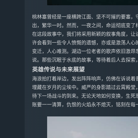
桃林塞曾经是一座横跨江面、坚不可摧的要塞，
出，繁华一时。然而，一夜之间，命运彻底变了
在这段故事中，我们将采用新颖的叙事角度，让
许会看到一些令人愤慨的遗憾，亦或是激荡人心
变迁，人心难测。湖边一位老者的歌声依旧激昂
说。那些沉眠于水底的故事，等待着后人去探索
英雄传说与未来展望
海浪拍打着岸边，发出阵阵响声，仿佛在诉说着
埋藏在岁月的尘埃中。威严的身影踏过云霄殿堂
待下一场战斗的到来。无论天地如何变换，生死
账要一一清算，仇恨的火焰永不熄灭，铭刻在每