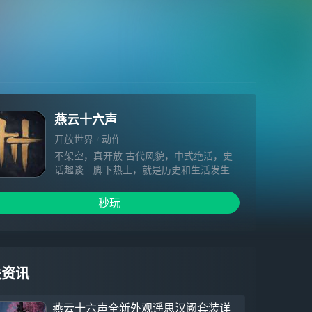
燕云十六声
开放世界
动作
不架空，真开放 古代风貌，中式绝活，史
话趣谈…脚下热土，就是历史和生活发生之
处。 纯粹写实的画面品质，只是为了让武
侠世界本该如此。 不套路，真武侠 见招拆
秒玩
招，单人探索，多人同行…无门无派练就武
学奇术，不问出处我即是我。 充满疑局的
单人探索体验，将只是广阔侠旅的一个注
脚。 不规训，真自由 通关无线路，冒险无
目标，人生无定义…抛却所有既定，才有人
关资讯
人向往的自由。 挣脱过往的规则束缚，聆
听心中所想，创造独一无二的游戏之旅。
燕云十六声全新外观遥思汉阙套装详
不妥协，真动作 着力反馈，攻守博弈，真