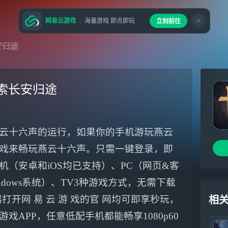
网易云游戏
海量游戏 即点即玩
立刻前往
安归途
索长安归途
云十六声的运行，如果你的手机游玩燕云
戏来畅玩燕云十六声。只需一键登录，即
（安卓和iOS均已支持）、PC（网页&客
ndows系统）、TV3种游戏方式，无需下载
打开网 易 云 游 戏的官 网均可即享秒玩，
相
易云游戏APP，任意低配手机都能畅享1080p60