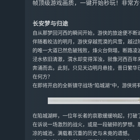
帧顶级游戏画质，一键开始秒玩！非常方
长安梦与归途
自从那梦回河西的瞬间开始，游侠的旅途便不断
伴随着皎洁的明月，游侠穿越荒漠的风雪，越过
的唯一大道已然危破残败，烽火台倒塌，断路凌
泾水依旧清澈，渭水却变得浑浊，就像河西百年
奔涌而去。此刻，只见天边明月悬挂，昔日繁华
在何方？
在即将开启的全新镇守战场“陷城湖”中，游侠将
在陷城湖畔，一位年长者的哀歌缓缓响起，打破
在诉说一场激烈的战火，或是一段破碎的梦想。
凉的城池，满载着沉重的历史与未竟的遗憾。