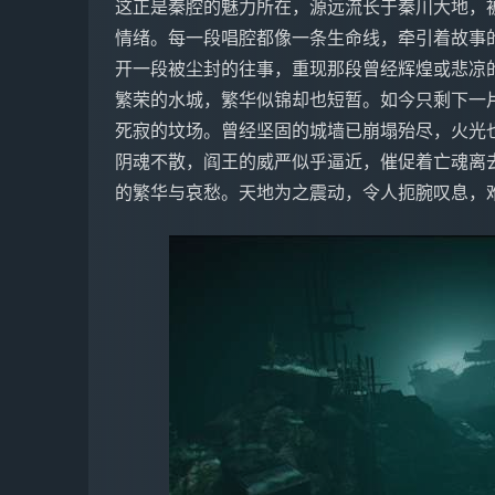
这正是秦腔的魅力所在，源远流长于秦川大地，
情绪。每一段唱腔都像一条生命线，牵引着故事
开一段被尘封的往事，重现那段曾经辉煌或悲凉
繁荣的水城，繁华似锦却也短暂。如今只剩下一
死寂的坟场。曾经坚固的城墙已崩塌殆尽，火光
阴魂不散，阎王的威严似乎逼近，催促着亡魂离
的繁华与哀愁。天地为之震动，令人扼腕叹息，