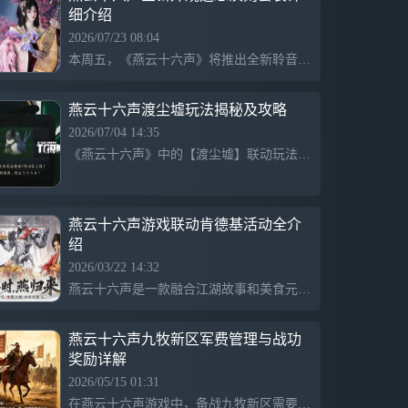
细介绍
实打斗…玩转十八般武器，兼具物理科学与
暴力美学。 精心设计的武侠动作，兼纳百
2026/07/23 08:04
家的武学理念，出手即是真功夫。 不独
本周五，《燕云十六声》将推出全新聆音活动【聆音鸣笙】，包括两套全新聆音套装、发型、长鸣珠套装及多种外观。男款【遥思汉阙】结合传统元素与现代设计，展现出王侯与名将的气度；女款则灵感源自战国时期，融入花卉元素，展现风华与坚韧。活动期间，玩家可通过【聆音商店】兑换新外观。
响，真共鸣 百工百器，刑罚律令，王道兵
戈…聆听电影级文化叙事，探寻看得见的声
音。 游览燕云大地，深入中式谜境，和鲜
燕云十六声渡尘墟玩法揭秘及攻略
为人知的时代记忆不期而遇。
2026/07/04 14:35
《燕云十六声》中的【渡尘墟】联动玩法让玩家在风沙中进行武侠特色的夺宝冒险，支持单人或三人组队。玩家需平衡策略和资源，利用独特的货币系统购买装备和道具，提升存活机会。失败时损失物品，但可通过任务获取“装备券”快速重整再战，呈现丰富的游戏体验与挑战。
燕云十六声游戏联动肯德基活动全介
绍
2026/03/22 14:32
燕云十六声是一款融合江湖故事和美食元素的游戏，玩家在游戏中扮演受江湖名人青睐的角色，通过互动获得珍宝，体验江湖纷争与豪情，同时展现开封美食文化，推动独特的联动活动，结合武侠与地方特色，带来丰富趣味。
燕云十六声九牧新区军费管理与战功
奖励详解
2026/05/15 01:31
在燕云十六声游戏中，备战九牧新区需要管理军费和成员战功排名，包括每日的语音指挥和联盟矛盾处理，提供不同额度的红包奖励。同时，氪金赞助政策设定了各类报销标准，旨在提高玩家参与度和活跃氛围。游戏强调团体合作与良好心态，鼓励玩家积极沟通与解决问题，保持和谐的社交环境。