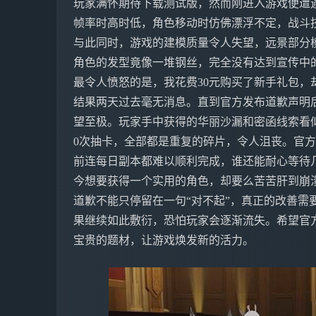
玩家满怀期待下载测试版，然而刚进入游戏便遭
帧率时高时低，角色移动时仿佛漂浮不定，战斗
与此同时，游戏的建模质量令人失望，远景部分
角色的发型竟像一堆钢丝，完全没有达到宣传中的
最令人愤怒的是，我花费30元购买了新手礼包，却
结果两天过去毫无消息。直到官方发布道歉声明后
望至极。玩家手中获得的华丽沙漏和密函线索看
0次抽卡，全部都是重复的碎片，令人沮丧。官
前连每日副本都难以顺利完成，谁还能耐心等待几
今想要获得一个实用的角色，却要么苦苦肝到崩
道歉不能只停留在一句“对不起”，真正的改善需
果继续如此敷衍，恐怕玩家会逐渐流失。希望官
宝贵的题材，让游戏焕发新的活力。