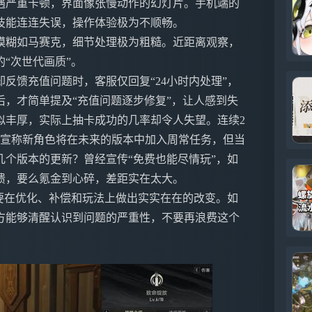
遇严重卡顿，界面像张慢动作的幻灯片。手机端的
技能连连失误，操作体验极为不顺畅。
模糊如马赛克，细节处理极为粗糙。近距离观察，
“次世代画质”。
反馈充值问题时，客服仅回复“24小时内处理”，
，才简单提及“充值问题逐步修复”，让人感到失
似丰厚，实际上抽卡成功的几率却令人失望。连续2
方宣称新角色将在未来的版本中加入周常任务，但当
个版本的更新？曾经宣传“免费也能尽情玩”，如
溃，要么氪金到心碎，差距实在太大。
要在优化、补偿和玩法上做出实实在在的改变。如
方能够清醒认识到问题的严重性，不要再浪费这个