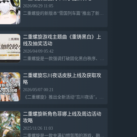
2026/06/29 11:05
二重螺旋的新版本“雪国列车篇”推出了新角色芙罗拉和她的大天使皮肤，吸引了许多新玩家。对于萌新玩家，本文提供了角色配队建议，强调新手应优先选择具备泛用性且低溯源即可游玩的角色。推荐赛琪作为主C，因其强力背水机制，适合快速开荒，但需要注意练度与资源管理。
二重螺旋游戏主题曲《重铸黑白》上
线及抽奖活动
2026/04/09 05:42
二重螺旋是一款强调打破固化黑白秩序、追求变革的游戏，玩家需扮演关键角色来推动变化。游戏中融合悬疑、策略元素，强调角色选择对剧情发展的影响，通过丰富的剧情和音乐营造沉浸式体验。最新主题曲由胡彦斌演唱，已上线各大音乐平台。
二重螺旋忘川夜话皮肤上线及获取攻
略
2026/05/07 00:21
《二重螺旋》推出全新活动“忘川夜话”，将在5月5日至6月1日期间上线。活动中，玩家可通过消耗月石获得黎瑟与菲娜的限定皮肤「子不语」系列，主题结合了中式志怪与僵尸风格，受到玩家好评。游戏在苹果动作分类畅销榜排名有所回升，显示出玩家对独特美术风格的关注与消费欲望。
二重螺旋新角色菲娜上线及周边活动
攻略
2025/11/26 11:03
二重螺旋是一款充满幻想氛围的游戏，融合勇敢成长元素，11月25日推出新角色菲娜和相关新武器，同时举办留言抽奖活动，幸运参与者有机会获得周边奖励，活动持续至2025年12月10日。