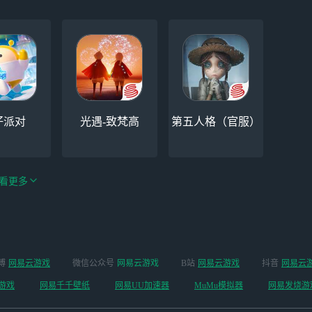
仔派对
光遇-致梵高
第五人格（官服）
看更多
手游（全新
博
网易云游戏
微信公众号
网易云游戏
B站
网易云游戏
抖音
网易云
云手机
阴阳师
开启 ）
游戏
网易千千壁纸
网易UU加速器
MuMu模拟器
网易发烧游