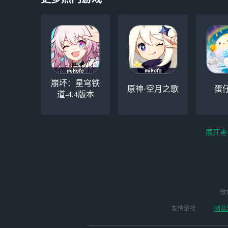
崩坏：星穹铁
原神·空月之歌
蛋
道-4.4版本
展开查
云电脑-Steam夏促
逆水寒
微
永劫无间（steam）
启动
版本
友情链接
网易