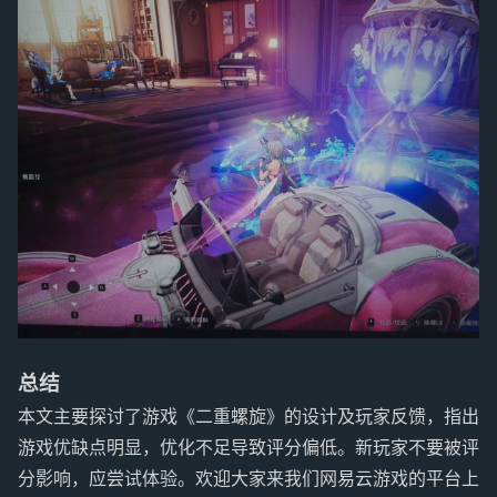
总结
本文主要探讨了游戏《二重螺旋》的设计及玩家反馈，指出
游戏优缺点明显，优化不足导致评分偏低。新玩家不要被评
分影响，应尝试体验。欢迎大家来我们网易云游戏的平台上