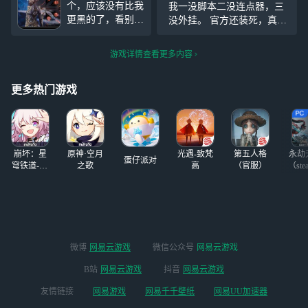
个，应该没有比我
我一没脚本二没连点器，三
更黑的了，看别人
没外挂。 官方还装死，真正
都是120到130满
开挂的就因为是重氪就不会
命，一直全三等，
封。 我什么没干，发个言骂c
游戏详情查看更多内容
好不容易全二等，
h就封，牛逼大了。 长那么
唉，都是那个材料
大第一次被冤枉，知道是21
更多热门游戏
世
崩坏：星
原神·空月
光遇-致梵
第五人格
永劫
蛋仔派对
穹铁道-4.4
之歌
高
（官服）
（ste
版本
微博
网易云游戏
微信公众号
网易云游戏
B站
网易云游戏
抖音
网易云游戏
友情链接
网易游戏
网易千千壁纸
网易UU加速器