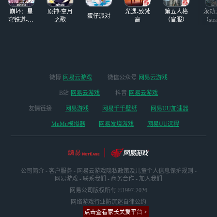
面偷偷蓄力请你吃
崩坏：星
原神·空月
光遇-致梵
第五人格
永劫
处决
蛋仔派对
穹铁道-4.4
之歌
高
（官服）
（ste
版本
微博
网易云游戏
微信公众号
网易云游戏
B站
网易云游戏
抖音
网易云游戏
友情链接
网易游戏
网易千千壁纸
网易UU加速器
MuMu模拟器
网易发烧游戏
网易UU远程
公司简介
-
客户服务
-
网易云游戏隐私政策及儿童个人信息保护规则
-
网易游戏
-
联系我们
-
商务合作
-
加入我们
网易公司版权所有 ©1997-2026
网络游戏行业防沉迷自律公约
点击查看家长关爱平台 >