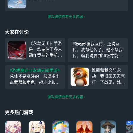
游戏详情查看更多内容
大家在讨论
《永劫无间》手游
顾天辰i骗我互传，还说互
是一款专注于多人
传，我帮他传了，他不帮我
动作竞技的手机游
传，骗我说要到10级才能
戏，而同名端游自
传，我到了十级，就把我删
上线以来已经在全
了，后来又改名陈猖生，改
谁能和我恋与永
#游戏测评#
#永劫无间手游#
球范围内引起了轰
名有用吗？我现在那里一直
劫，我很菜天天就
总体还是挺好的，希望多出
动，打破了国产买
显示你的名字，死骗子，看
打一下战鬼，处个
点武器和角色，战斗比和平
断制游戏的销量纪
到都恶心，想把我的帐号注
对象呗 我五年级
精英刺激很多，尤其是多
录。网易宣布了
销重新开
是卫生员 算个官
排，阔刀乱转 目前敌人标记
《永劫无间》手游
游戏详情查看更多内容
不会给你丢脸 谈
好像要打一次才变红，有时
将于7月25日开始
过两次恋爱 虽然
候分不出敌我，希望能改改
公测。公测后，玩
我还小 但我爱
更多热门游戏
家将有机
你，和我在一起三
天饿九顿，玩永劫
你在前面打我在后