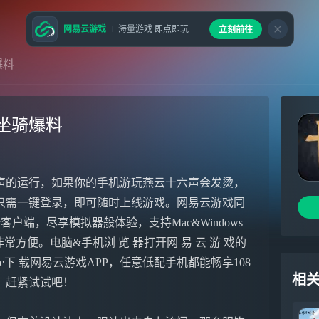
网易云游戏
海量游戏 即点即玩
立刻前往
爆料
坐骑爆料
声的运行，如果你的手机游玩燕云十六声会发烫，
只需一键登录，即可随时上线游戏。网易云游戏同
户端，尽享模拟器般体验，支持Mac&Windows
方便。电脑&手机浏 览 器打开网 易 云 游 戏的
ore下 载网易云游戏APP，任意低配手机都能畅享108
相
，赶紧试试吧！