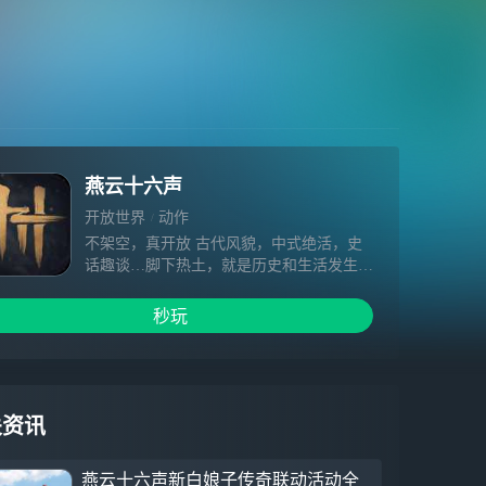
燕云十六声
开放世界
动作
不架空，真开放 古代风貌，中式绝活，史
话趣谈…脚下热土，就是历史和生活发生之
处。 纯粹写实的画面品质，只是为了让武
侠世界本该如此。 不套路，真武侠 见招拆
秒玩
招，单人探索，多人同行…无门无派练就武
学奇术，不问出处我即是我。 充满疑局的
单人探索体验，将只是广阔侠旅的一个注
脚。 不规训，真自由 通关无线路，冒险无
目标，人生无定义…抛却所有既定，才有人
关资讯
人向往的自由。 挣脱过往的规则束缚，聆
听心中所想，创造独一无二的游戏之旅。
燕云十六声新白娘子传奇联动活动全
不妥协，真动作 着力反馈，攻守博弈，真