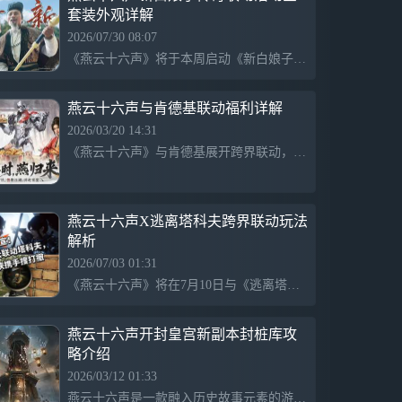
套装外观详解
实打斗…玩转十八般武器，兼具物理科学与
暴力美学。 精心设计的武侠动作，兼纳百
2026/07/30 08:07
家的武学理念，出手即是真功夫。 不独
《燕云十六声》将于本周启动《新白娘子传奇》联动活动，推出新玩法【牵缘记】及两套外观，包括发型和伞武器。套装灵感来源于经典美学，女款以湖绿和月白为主调，男款则融合墨绿和青蓝，展现儒雅风骨。新套装【千年有待】将支持服装变化与染色，同时附赠配饰和头像，限时上架，从8月2日至8月31日，售价2580长鸣珠。
响，真共鸣 百工百器，刑罚律令，王道兵
戈…聆听电影级文化叙事，探寻看得见的声
音。 游览燕云大地，深入中式谜境，和鲜
燕云十六声与肯德基联动福利详解
为人知的时代记忆不期而遇。
2026/03/20 14:31
《燕云十六声》与肯德基展开跨界联动，将于3月27日上线，推出限定外观【颂吉呈祥】及多重福利，包括合作套餐、线下主题活动和周边赠礼，融合武侠与美食元素，带来全新体验。
燕云十六声X逃离塔科夫跨界联动玩法
解析
2026/07/03 01:31
《燕云十六声》将在7月10日与《逃离塔科夫》进行跨界联动，推出全新玩法「渡尘墟」。此次合作结合了《逃离塔科夫》的搜打撤机制，玩家将在江湖场景中体验收集战利品与撤离的全新玩法。之前的推文和直播预告为此次联动铺垫已久，并将于7月5日在杭州进行线下测试，让玩家抢先体验这一创新玩法。
燕云十六声开封皇宫新副本封桩库攻
略介绍
2026/03/12 01:33
燕云十六声是一款融入历史故事元素的游戏，玩家在豪华宫廷、神秘幻境中探索、破阵，揭示罪与恨的真相，通过解谜与战斗体验复杂的情感与阴谋，展现古代宫廷的荣耀与阴暗面。