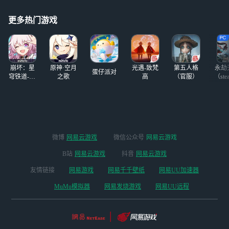
唉，都是那个材料
大第一次被冤枉，知道是21
更多热门游戏
世
崩坏：星
原神·空月
光遇-致梵
第五人格
永劫
蛋仔派对
穹铁道-4.4
之歌
高
（官服）
（ste
版本
微博
网易云游戏
微信公众号
网易云游戏
B站
网易云游戏
抖音
网易云游戏
友情链接
网易游戏
网易千千壁纸
网易UU加速器
MuMu模拟器
网易发烧游戏
网易UU远程