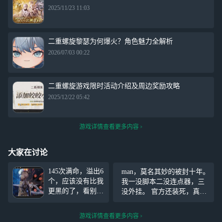
2025/11/23 11:03
二重螺旋黎瑟为何爆火？角色魅力全解析
2026/07/03 00:22
二重螺旋游戏限时活动介绍及周边奖励攻略
2025/12/22 05:42
游戏详情查看更多内容
大家在讨论
145次满命，溢出6
man，莫名其妙的被封十年。
个，应该没有比我
我一没脚本二没连点器，三
更黑的了，看别人
没外挂。 官方还装死，真正
都是120到130满
开挂的就因为是重氪就不会
命，一直全三等，
封。 我什么没干，发个言骂c
游戏详情查看更多内容
好不容易全二等，
h就封，牛逼大了。 长那么