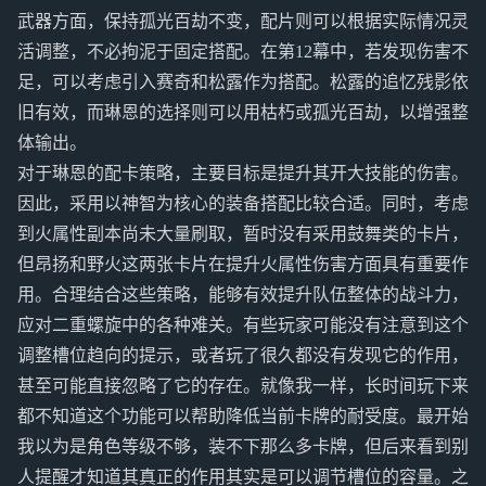
武器方面，保持孤光百劫不变，配片则可以根据实际情况灵
活调整，不必拘泥于固定搭配。在第12幕中，若发现伤害不
足，可以考虑引入赛奇和松露作为搭配。松露的追忆残影依
旧有效，而琳恩的选择则可以用枯朽或孤光百劫，以增强整
体输出。
对于琳恩的配卡策略，主要目标是提升其开大技能的伤害。
因此，采用以神智为核心的装备搭配比较合适。同时，考虑
到火属性副本尚未大量刷取，暂时没有采用鼓舞类的卡片，
但昂扬和野火这两张卡片在提升火属性伤害方面具有重要作
用。合理结合这些策略，能够有效提升队伍整体的战斗力，
应对二重螺旋中的各种难关。有些玩家可能没有注意到这个
调整槽位趋向的提示，或者玩了很久都没有发现它的作用，
甚至可能直接忽略了它的存在。就像我一样，长时间玩下来
都不知道这个功能可以帮助降低当前卡牌的耐受度。最开始
我以为是角色等级不够，装不下那么多卡牌，但后来看到别
人提醒才知道其真正的作用其实是可以调节槽位的容量。之