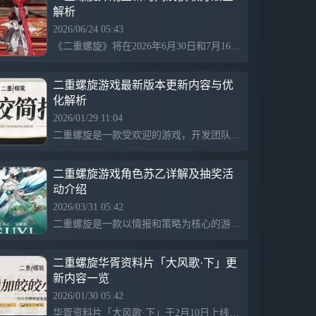
解析
2026/06/24 05:43
《二重螺旋》将在2026年6月30日和7月16日分别上架多款新外观，包括「暮色梦魇」系列和「暮色配枪」系列。6月2日开启的“银星奔流”版本带来优化与福利，玩家可获得角色和武器自选箱，还能抽取外观奖池。此外，云端版本也上线，登录可获10小时免费时长，更多内容详见游戏内商店。
二重螺旋游戏最新版本更新内容与优
化解析
2026/01/29 11:04
二重螺旋是一款受欢迎的游戏，开发团队定期收集玩家反馈，持续优化游戏内容，包括新角色、武器、皮肤和系统更新，旨在提升玩家体验。
二重螺旋游戏角色苏乙详解及抽奖活
动介绍
2026/03/31 05:42
二重螺旋是一款以情报和策略为核心的游戏，玩家需扮演机枢派弟子苏乙，利用敏锐的观察力和缜密的布局，在皓京城中收集情报、展开暗中行动，提升飘零人的战斗效率。游戏强调角色之间的关系和情报收集的重要性，结合悬疑与策略元素，提供丰富的互动体验。
二重螺旋华胥资料片「大风歌·下」更
新内容一览
2026/01/30 05:42
华胥资料片「大风歌·下」于2月10日上线，新增角色止流、煜明及武器，推出冬日风尚外观和配饰，推出新限定万华止流旗袍形象，新增多款载具如银翼骑士和萌趣坐骑，活动还设有留言抽奖赢取周边奖励。