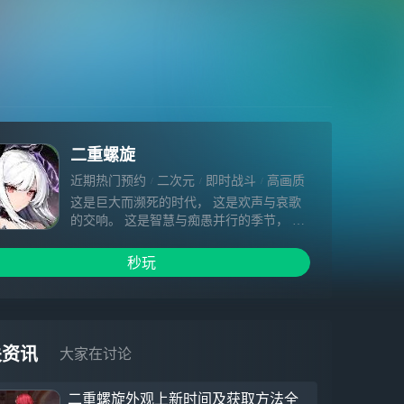
二重螺旋
近期热门预约
二次元
即时战斗
高画质
哥特风
这是巨大而濒死的时代， 这是欢声与哀歌
的交响。 这是智慧与痴愚并行的季节， 这
是人类与恶魔共存的地方。 若我们不再被
神明赐福， 若无人聆听恶魔的恸哭， 我们
秒玩
将背向天空，抱拥深渊， 我们将朝向荒诞
的光明挥出漆黑的利剑， ——在这片土地
之上，我们的阿特拉西亚， 在支配着万物
的「命运之螺旋」。
关资讯
大家在讨论
二重螺旋外观上新时间及获取方法全