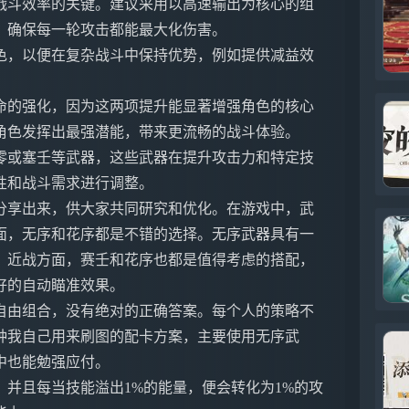
战斗效率的关键。建议采用以高速输出为核心的组
，确保每一轮攻击都能最大化伤害。
色，以便在复杂战斗中保持优势，例如提供减益效
命的强化，因为这两项提升能显著增强角色的核心
角色发挥出最强潜能，带来更流畅的战斗体验。
零或塞壬等武器，这些武器在提升攻击力和特定技
性和战斗需求进行调整。
分享出来，供大家共同研究和优化。在游戏中，武
面，无序和花序都是不错的选择。无序武器具有一
。近战方面，赛壬和花序也都是值得考虑的搭配，
好的自动瞄准效果。
自由组合，没有绝对的正确答案。每个人的策略不
种我自己用来刷图的配卡方案，主要使用无序武
中也能勉强应付。
并且每当技能溢出1%的能量，便会转化为1%的攻