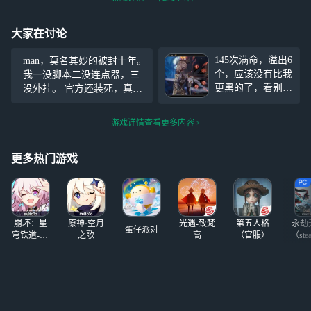
大家在讨论
145次满命，溢出6
man，莫名其妙的被封十年。
个，应该没有比我
我一没脚本二没连点器，三
更黑的了，看别人
没外挂。 官方还装死，真正
都是120到130满
开挂的就因为是重氪就不会
命，一直全三等，
封。 我什么没干，发个言骂c
游戏详情查看更多内容
好不容易全二等，
h就封，牛逼大了。 长那么
唉，都是那个材料
大第一次被冤枉，知道是21
更多热门游戏
世
崩坏：星
原神·空月
光遇-致梵
第五人格
永劫
蛋仔派对
穹铁道-4.4
之歌
高
（官服）
（ste
版本