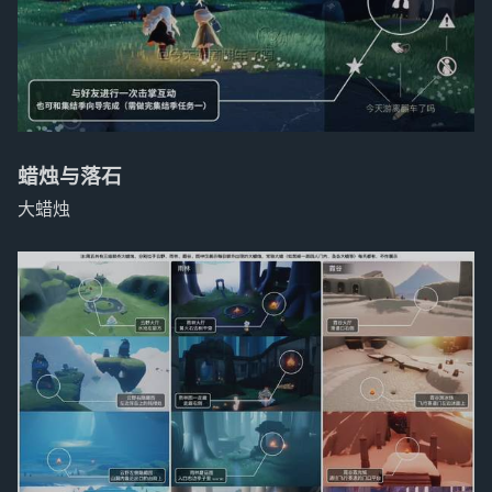
蜡烛与落石
大蜡烛