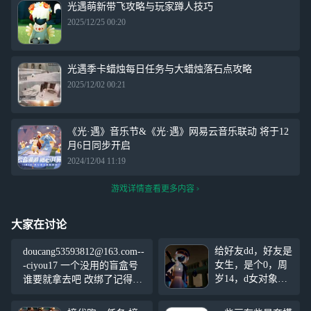
光遇萌新带飞攻略与玩家蹲人技巧
2025/12/25 00:20
光遇季卡蜡烛每日任务与大蜡烛落石点攻略
2025/12/02 00:21
《光·遇》音乐节&《光·遇》网易云音乐联动 将于12
月6日同步开启
2024/12/04 11:19
游戏详情查看更多内容
大家在讨论
给好友dd，好友是
doucang53593812@163.com--
女生，是个0，周
-ciyou17 一个没用的盲盒号
岁14，d女对象。
谁要就拿去吧 改绑了记得说
要周岁15~16岁，
一声
要常驻花环，杏花