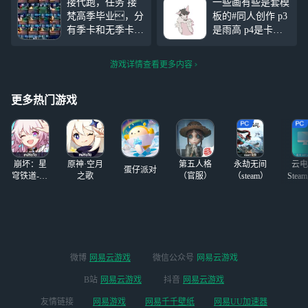
接代跑，任务 接
一些画有些是套模
或书虫，希望是个
梵高季毕业，分
板的#同人创作 p3
温柔款的，搞纯爱
有季卡和无季卡
是雨高 p4是卡龙 p
不会动号的东西，
5是巫菇 p6白菇 p8
遇到好友会说不是
是白菇卡龙其他都
游戏详情查看更多内容
本人 全程录像，
是自设和oc
也可牵手 可先付
定金，安官vivo 有
更多热门游戏
信誉图，要是有板
板考虑我的话会多
送哒
崩坏：星
原神·空月
第五人格
永劫无间
云电
蛋仔派对
穹铁道-4.4
之歌
（官服）
（steam）
Stea
版本
启
微博
网易云游戏
微信公众号
网易云游戏
B站
网易云游戏
抖音
网易云游戏
友情链接
网易游戏
网易千千壁纸
网易UU加速器