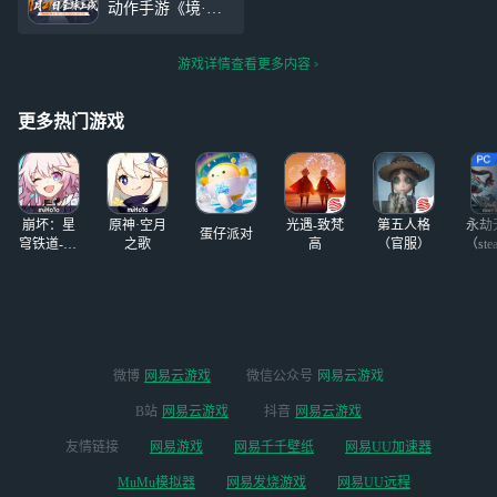
动作手游《境·界
刀鸣》将在11月21
日上线！请握紧手
游戏详情查看更多内容
中的斩魄刀，与千
万死神代理人一
起，奔赴尸魂界，
更多热门游戏
开启你的卍解！游
戏质量非常高，但
是相对应的，对大
家的手机配置和内
崩坏：星
原神·空月
光遇-致梵
第五人格
永劫
存需求也比较高，
蛋仔派对
穹铁道-4.4
之歌
高
（官服）
（ste
于是有不少玩家想
版本
要用云游戏平台游
玩，来网易云游戏
游玩参与公测，无
需下载就可以在线
秒玩，电脑手机tv
微博
网易云游戏
微信公众号
网易云游戏
多端适用
B站
网易云游戏
抖音
网易云游戏
友情链接
网易游戏
网易千千壁纸
网易UU加速器
MuMu模拟器
网易发烧游戏
网易UU远程