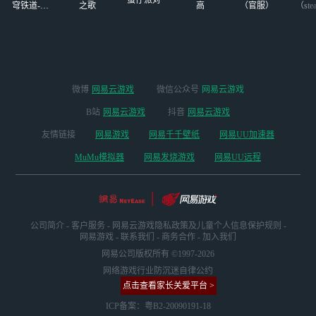
穹铁道-4.4
之歌
高
（官服）
（ste
版本
微博
网易云游戏
微信公众号
网易云游戏
B站
网易云游戏
抖音
网易云游戏
友情链接
网易游戏
网易千千壁纸
网易UU加速器
MuMu模拟器
网易发烧游戏
网易UU远程
公司简介
-
客户服务
-
网易云游戏隐私政策及儿童个人信息保护规则
-
网易游戏
-
联系我们
-
商务合作
-
加入我们
网易公司版权所有 ©1997-2026
网络游戏行业防沉迷自律公约
点击查看家长关爱平台 >
ICP备案：粤B2-20090191-18