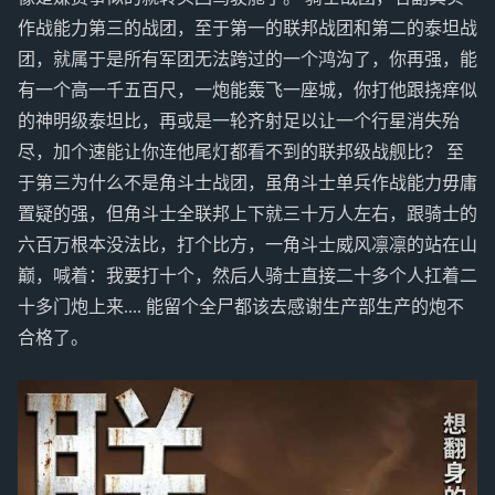
作战能力第三的战团，至于第一的联邦战团和第二的泰坦战
团，就属于是所有军团无法跨过的一个鸿沟了，你再强，能
有一个高一千五百尺，一炮能轰飞一座城，你打他跟挠痒似
的神明级泰坦比，再或是一轮齐射足以让一个行星消失殆
尽，加个速能让你连他尾灯都看不到的联邦级战舰比？ 至
于第三为什么不是角斗士战团，虽角斗士单兵作战能力毋庸
置疑的强，但角斗士全联邦上下就三十万人左右，跟骑士的
六百万根本没法比，打个比方，一角斗士威风凛凛的站在山
巅，喊着：我要打十个，然后人骑士直接二十多个人扛着二
十多门炮上来.... 能留个全尸都该去感谢生产部生产的炮不
合格了。