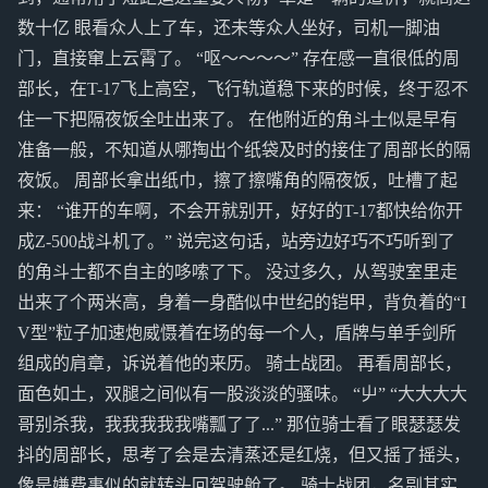
数十亿 眼看众人上了车，还未等众人坐好，司机一脚油
门，直接窜上云霄了。 “呕～～～～” 存在感一直很低的周
部长，在T-17飞上高空，飞行轨道稳下来的时候，终于忍不
住一下把隔夜饭全吐出来了。 在他附近的角斗士似是早有
准备一般，不知道从哪掏出个纸袋及时的接住了周部长的隔
夜饭。 周部长拿出纸巾，擦了擦嘴角的隔夜饭，吐槽了起
来： “谁开的车啊，不会开就别开，好好的T-17都快给你开
成Z-500战斗机了。” 说完这句话，站旁边好巧不巧听到了
的角斗士都不自主的哆嗦了下。 没过多久，从驾驶室里走
出来了个两米高，身着一身酷似中世纪的铠甲，背负着的“I
V型”粒子加速炮威慑着在场的每一个人，盾牌与单手剑所
组成的肩章，诉说着他的来历。 骑士战团。 再看周部长，
面色如土，双腿之间似有一股淡淡的骚味。 “屮” “大大大大
哥别杀我，我我我我我嘴瓢了了...” 那位骑士看了眼瑟瑟发
抖的周部长，思考了会是去清蒸还是红烧，但又摇了摇头，
像是嫌费事似的就转头回驾驶舱了。 骑士战团，名副其实