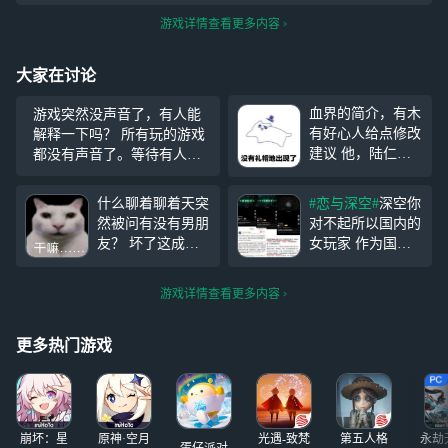
游戏详情查看更多内容
大家在讨论
血界的简介，有木
游戏突然没声音了，有人能
有好心人给点修改
解释一下吗？ 所有玩的游戏
建议 他，陆仁
都没有声音了。等待有人回
乙，一个没什么存
复。怎么办呢？虽然不影
在感的小人物，在
响，但玩着好难受。
什么聊着聊着天突
#恋与深空#
深空你
一个不怎么重要的
然被问有没有男朋
对不起所以国内的
夜晚，死了。
友？ 坏了这成都
女玩家 作为国内
灵魂被黑白无常
人冲我来的，你说
第一个3d乙游却不
所忽视，生死簿上
我声音像变声器我
听取女玩家的意见
也不曾写过他的名
游戏详情查看更多内容
不说什么，说我声
为什么去申请全性
字，被遗忘的灵魂
音好听也还行，算
向 拿刑事案件来
在万
夸我，但你问这
阴阳女玩家们你觉
更多热门游戏
个……
得很自豪吗？禁止
刑事案件娱乐化！
你这简直就是在摩
擦我们所以女玩家
崩坏：星
原神·空月
光遇-致梵
第五人格
永劫
的
蛋仔派对