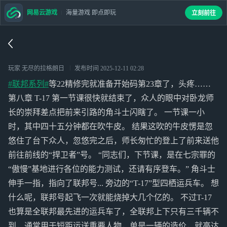
网易云游戏
海量游戏 即点即玩
立刻前往
玩家 无尽的拉格朗日
发布时间
2025-12-11 02:28
#联邦系列#
等22精修完就准备开始码第23章了，头疼……
第八章 T-17 第一节课很快就结束了，众人的眼中对卧龙师
长的崇拜差点把前来引路的角斗士闪瞎了。 一节课一小
时，其中四十五分钟都在吹牛皮。 结果这吹的牛皮愣是忽
悠住了台下众人，忽悠完之后，师长匆忙的登上了前来送他
前往前线的“捍卫者”号。 “同志们，下节课，是在七宗罪的
“傲慢”基地进行各位的能力测试，还请有序登车。” 角斗士
伸手一指，指向了联邦号... 旁边的“T-17”型四栖运兵车。 想
什么呢，联邦号起飞一次就能烧掉大几个亿的。 不过T-17
也算是全联邦最先进的运兵车了，全联邦上下只有三千辆不
到，通常用于短距运送重要人物，单是一辆的造价，就高达